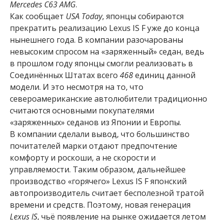
Mercedes C63 AMG
.
Как сообщает
USA Today
, японцы собираются
прекратить реализацию Lexus IS F уже до конца
нынешнего года. В компании разочарованы
невысоким спросом на «заряженный» седан, ведь
в прошлом году японцы смогли реализовать в
Соединённых Штатах всего
468
единиц данной
модели. И это несмотря на то, что
североамериканские автолюбители традиционно
считаются основными покупателями
«заряженных» седанов из Японии и Европы.
В компании сделали вывод, что большинство
почитателей марки отдают предпочтение
комфорту и роскоши, а не скорости и
управляемости. Таким образом, дальнейшее
производство «горячего» Lexus IS F японский
автопроизводитель считает бесполезной тратой
времени и средств. Поэтому, новая генерация
Lexus IS
, чьё появление на рынке ожидается летом