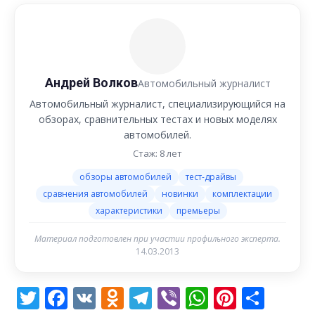
Андрей Волков
Автомобильный журналист
Автомобильный журналист, специализирующийся на
обзорах, сравнительных тестах и новых моделях
автомобилей.
Стаж: 8 лет
обзоры автомобилей
тест-драйвы
сравнения автомобилей
новинки
комплектации
характеристики
премьеры
Материал подготовлен при участии профильного эксперта.
14.03.2013
Twitter
Facebook
VK
Odnoklassniki
Telegram
Viber
WhatsAp
Pintere
Отп