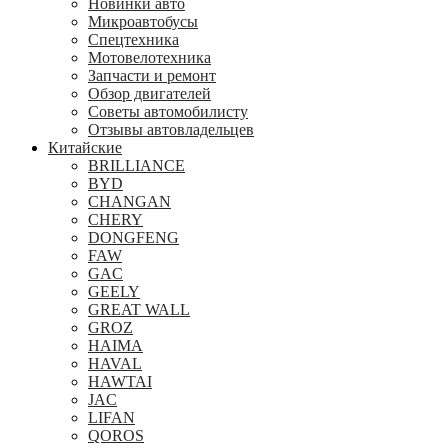
Новинки авто
Микроавтобусы
Спецтехника
Мотовелотехника
Запчасти и ремонт
Обзор двигателей
Советы автомобилисту
Отзывы автовладельцев
Китайские
BRILLIANCE
BYD
CHANGAN
CHERY
DONGFENG
FAW
GAC
GEELY
GREAT WALL
GROZ
HAIMA
HAVAL
HAWTAI
JAC
LIFAN
QOROS