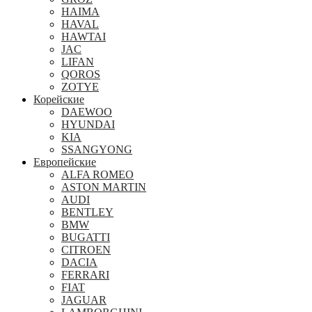
HAIMA
HAVAL
HAWTAI
JAC
LIFAN
QOROS
ZOTYE
Корейские
DAEWOO
HYUNDAI
KIA
SSANGYONG
Европейские
ALFA ROMEO
ASTON MARTIN
AUDI
BENTLEY
BMW
BUGATTI
CITROEN
DACIA
FERRARI
FIAT
JAGUAR