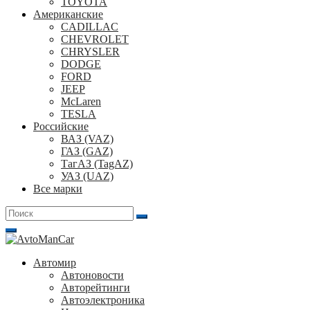
TOYOTA
Американские
CADILLAC
CHEVROLET
CHRYSLER
DODGE
FORD
JEEP
McLaren
TESLA
Российские
ВАЗ (VAZ)
ГАЗ (GAZ)
ТагАЗ (TagAZ)
УАЗ (UAZ)
Все марки
Поиск
для:
Автомир
Автоновости
Авторейтинги
Автоэлектроника