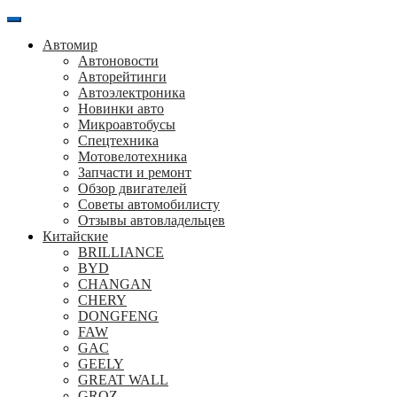
Перейти
к
Автомир
содержанию
Автоновости
Авторейтинги
Автоэлектроника
Новинки авто
Микроавтобусы
Спецтехника
Мотовелотехника
Запчасти и ремонт
Обзор двигателей
Советы автомобилисту
Отзывы автовладельцев
Китайские
BRILLIANCE
BYD
CHANGAN
CHERY
DONGFENG
FAW
GAC
GEELY
GREAT WALL
GROZ