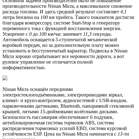
Основной задачей производителей было не повышение
производительности Nissan Micra, а максимальное снижение
расхода топлива. И здесь средний результат составляет
4,1
литра бензина на
100
км пробега. Такого показателя достигли
благодаря компрессору, системе Start-Stop и генератору
переменного тока с функцией восстановления энергии.
Ускорение с
0
до
100
км/час занимает
11,3
секунды.
Автомобиль оснащается
5
-ступенчатой механической
коробкой передач, но за дополнительную плату можно
установить и бесступенчатый вариатор. Подвеска в Nissan
Micra хорошо отрабатывает все неровности дороги, а вот
рулевое управление не отличается полной
информативностью.
Nissan Micra оснащён передними
электростеклоподъёмниками, электроприводами зеркал,
климат- и круиз-контролем, аудиосистемой с USB-входом,
парковочными датчиками, Bluetooth, панорамной стеклянной
крышей, литыми
15
-дюймовыми колёсными дисками.
Безопасность пассажирам обеспечивают
6
подушек,
антиблокировочная система тормозов ABS, система
распределения тормозных усилий EBD, система курсовой
устойчивости ESP. Цена на Nissan Micra начинается с
13
-ти