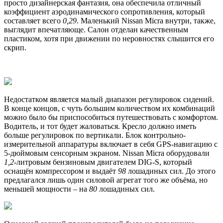
просто дизайнерская фантазия, она обеспечила отличный
коэффициент аэродинамического сопротивления, который
составляет всего
0,29
. Маленький Nissan Micra внутри, также,
выглядит впечатляюще. Салон отделан качественным
пластиком, хотя при движении по неровностях слышится его
скрип.
Недостатком является малый диапазон регулировок сидений.
В конце концов, с чуть большим количеством их комбинаций
можно было бы приспособиться путешествовать с комфортом.
Водитель, и тот будет жаловаться. Кресло должно иметь
больше регулировок по вертикали. Блок контрольно-
измерительной аппаратуры включает в себя GPS-навигацию с
5-дюймовым сенсорным экраном. Nissan Micra оборудовали
1,2
-литровым бензиновым двигателем DIG-S, который
оснащён компрессором и выдаёт
98
лошадиных сил. До этого
предлагался лишь один силовой агрегат того же объёма, но
меньшей мощности – на
80
лошадиных сил.