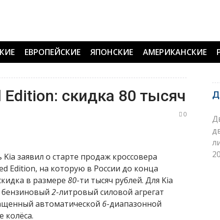
КИЕ
ЕВРОПЕЙСКИЕ
ЯПОНСКИЕ
АМЕРИКАНСКИЕ
d Edition: скидка 80 тысяч
Д
0
Д
д
л
20
ia заявил о старте продаж кроссовера
ed Edition, на которую в России до конца
скидка в размере
80
-ти тысяч рублей. Для Kia
ся бензиновый
2
-литровый силовой агрегат
нащенный автоматической
6
-диапазонной
е колёса.