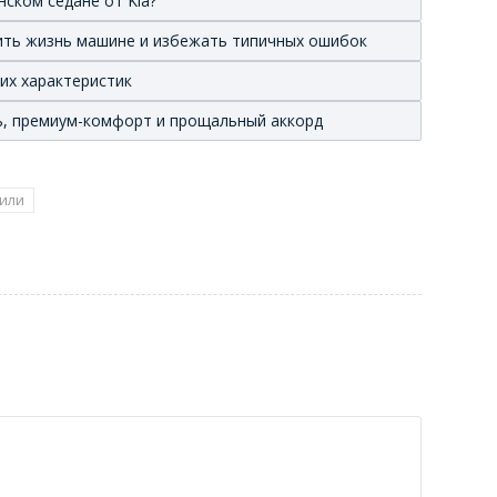
нском седане от Kia?
лить жизнь машине и избежать типичных ошибок
ких характеристик
иль, премиум-комфорт и прощальный аккорд
или