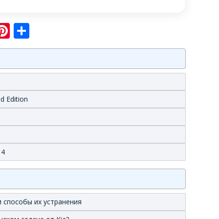
sniki
ram
er
hatsApp
Pinterest
Отправить
d Edition
 4
 способы их устранения