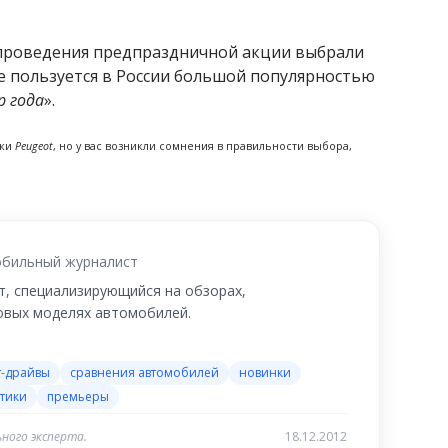
я проведения предпраздничной акции выбрали
ge пользуется в России большой популярностью
р года
».
рки
Peugeot
, но у вас возникли сомнения в правильности выбора,
бильный журналист
, специализирующийся на обзорах,
новых моделях автомобилей.
т-драйвы
сравнения автомобилей
новинки
тики
премьеры
ного эксперта.
18.12.2012