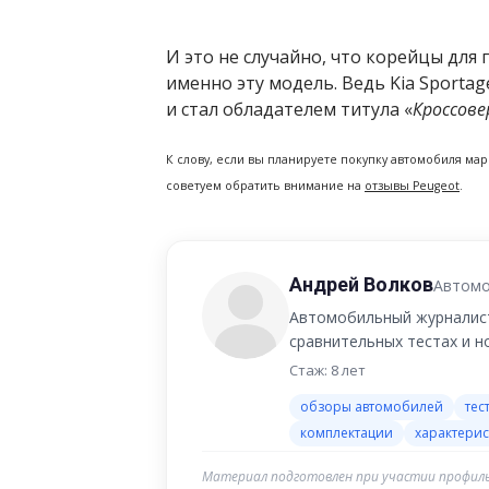
И это не случайно, что корейцы дл
именно эту модель. Ведь Kia Sporta
и стал обладателем титула «
Кроссове
К слову, если вы планируете покупку автомобиля ма
советуем обратить внимание на
отзывы Peugeot
.
Андрей Волков
Автомо
Автомобильный журналист
сравнительных тестах и 
Стаж: 8 лет
обзоры автомобилей
тес
комплектации
характерис
Материал подготовлен при участии профиль