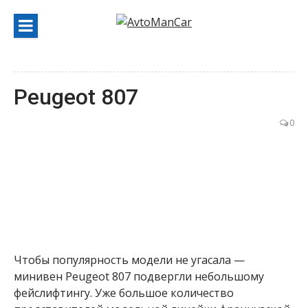
Перейти
к
содержанию
Peugeot 807
0
Чтобы популярность модели не угасала —
минивен Peugeot 807 подвергли небольшому
фейслифтингу. Уже большое количество