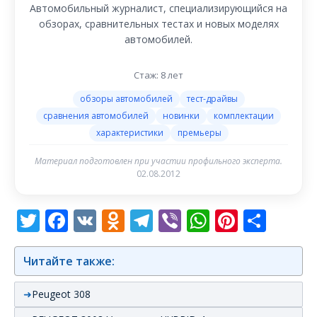
Автомобильный журналист, специализирующийся на
обзорах, сравнительных тестах и новых моделях
автомобилей.
Стаж: 8 лет
обзоры автомобилей
тест-драйвы
сравнения автомобилей
новинки
комплектации
характеристики
премьеры
Материал подготовлен при участии профильного эксперта.
02.08.2012
Twitter
Facebook
VK
Odnoklassniki
Telegram
Viber
WhatsAp
Pintere
Отп
Читайте также:
Peugeot 308