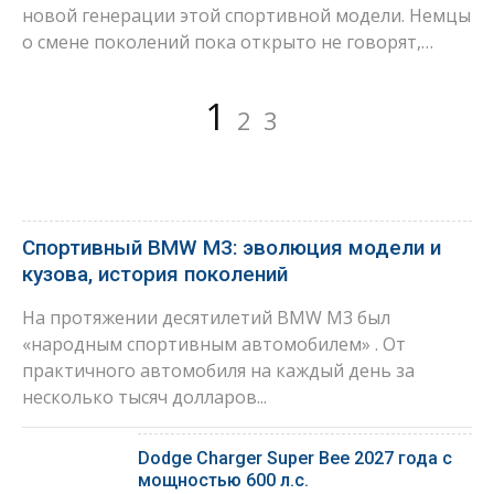
новой генерации этой спортивной модели. Немцы
о смене поколений пока открыто не говорят,…
Страница
Страница
Страница
1
Пагинация
2
3
записей
Спортивный BMW M3: эволюция модели и
кузова, история поколений
На протяжении десятилетий BMW M3 был
«народным спортивным автомобилем» . От
практичного автомобиля на каждый день за
несколько тысяч долларов...
Dodge Charger Super Bee 2027 года с
мощностью 600 л.с.