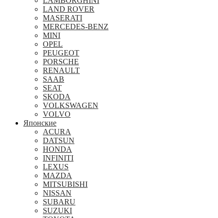
LAMBORGHINI
LAND ROVER
MASERATI
MERCEDES-BENZ
MINI
OPEL
PEUGEOT
PORSCHE
RENAULT
SAAB
SEAT
SKODA
VOLKSWAGEN
VOLVO
Японские
ACURA
DATSUN
HONDA
INFINITI
LEXUS
MAZDA
MITSUBISHI
NISSAN
SUBARU
SUZUKI