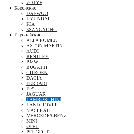
ZOTYE
Корейские
DAEWOO
HYUNDAI
KIA
SSANGYONG
Европейские
ALFA ROMEO
ASTON MARTIN
AUDI
BENTLEY
BMW
BUGATTI
CITROEN
DACIA
FERRARI
FIAT
JAGUAR
LAMBORGHINI
LAND ROVER
MASERATI
MERCEDES-BENZ
MINI
OPEL
PEUGEOT