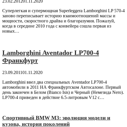
23.02.2012
01.11.2020
Суперлегкая и супермощная Superleggera Lamborghini LP 570-4
заново переписывает историю взаимоотношений массы и
мощности, скоростного драйва и благоразумия. Пожалуй,
когда в середине 2010 года с конвейера сошла первая из
новых…
Lamborghini Aventador LP700-4
Франкфурт
23.09.2011
01.11.2020
Lamborghini ввел два специальных Aventador LP700-4
автомобили в 2011 НА Франкфуртском Автосалоне. Первый
день закончен в Белом (Bianco Isis) и Черный (Немезида Nero).
LP700-4 приведен в действие 6.5-литровым V12 с…
Спортивный BMW M3: эволюция модели и
кузова, история поколений