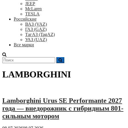
JEEP
McLaren
TESLA
Российские
ВАЗ (VAZ)
ГАЗ (GAZ)
ТагАЗ (TagAZ)
УАЗ (UAZ)
Все марки
Поиск
для:
LAMBORGHINI
Lamborghini Urus SE Performante 2027
года — внедорожник с гибридным 801-
сильным мотором