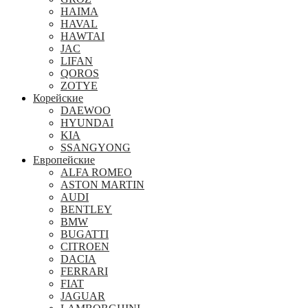
HAIMA
HAVAL
HAWTAI
JAC
LIFAN
QOROS
ZOTYE
Корейские
DAEWOO
HYUNDAI
KIA
SSANGYONG
Европейские
ALFA ROMEO
ASTON MARTIN
AUDI
BENTLEY
BMW
BUGATTI
CITROEN
DACIA
FERRARI
FIAT
JAGUAR