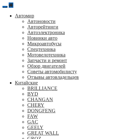
Перейти
к
Автомир
содержанию
Автоновости
Авторейтинги
Автоэлектроника
Новинки авто
Микроавтобусы
Спецтехника
Мотовелотехника
Запчасти и ремонт
Обзор двигателей
Советы автомобилисту
Отзывы автовладельцев
Китайские
BRILLIANCE
BYD
CHANGAN
CHERY
DONGFENG
FAW
GAC
GEELY
GREAT WALL
GROZ