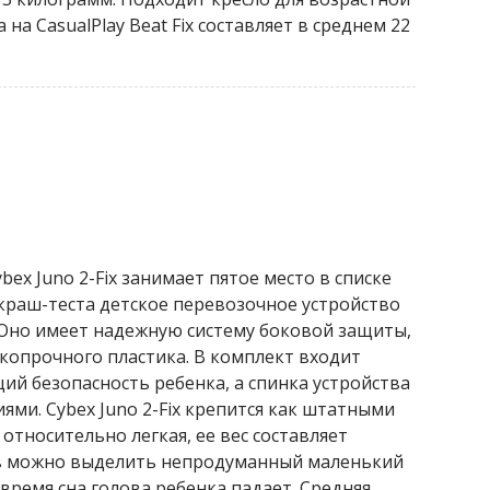
 на CasualPlay Beat Fix составляет в среднем 22
ex Juno 2-Fix занимает пятое место в списке
 краш-теста детское перевозочное устройство
Оно имеет надежную систему боковой защиты,
окопрочного пластика. В комплект входит
ий безопасность ребенка, а спинка устройства
ми. Cybex Juno 2-Fix крепится как штатными
ь относительно легкая, ее вес составляет
ов можно выделить непродуманный маленький
 время сна голова ребенка падает. Средняя