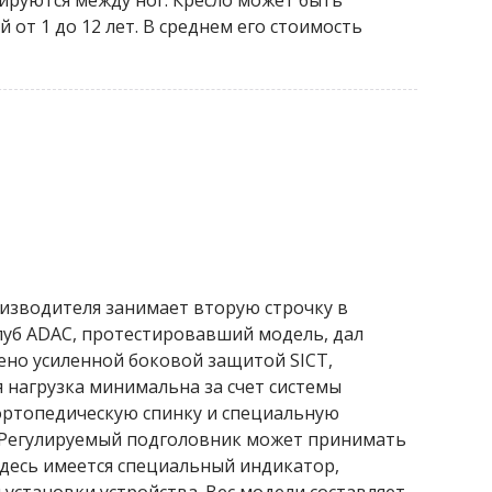
сируются между ног. Кресло может быть
 от 1 до 12 лет. В среднем его стоимость
роизводителя занимает вторую строчку в
клуб ADAC, протестировавший модель, дал
ено усиленной боковой защитой SICT,
 нагрузка минимальна за счет системы
 ортопедическую спинку и специальную
 Регулируемый подголовник может принимать
десь имеется специальный индикатор,
установки устройства. Вес модели составляет