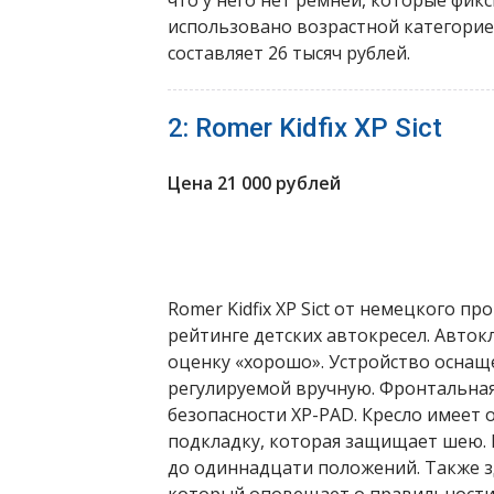
что у него нет ремней, которые фик
использовано возрастной категорией
составляет 26 тысяч рублей.
2: Romer Kidfix XP Sict
Цена 21 000 рублей
Romer Kidfix XP Sict от немецкого п
рейтинге детских автокресел. Авто
оценку «хорошо». Устройство оснащ
регулируемой вручную. Фронтальная
безопасности XP-PAD. Кресло имеет
подкладку, которая защищает шею.
до одиннадцати положений. Также з
который оповещает о правильности 