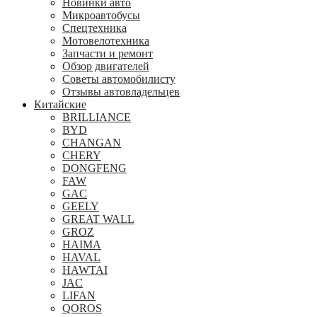
Новинки авто
Микроавтобусы
Спецтехника
Мотовелотехника
Запчасти и ремонт
Обзор двигателей
Советы автомобилисту
Отзывы автовладельцев
Китайские
BRILLIANCE
BYD
CHANGAN
CHERY
DONGFENG
FAW
GAC
GEELY
GREAT WALL
GROZ
HAIMA
HAVAL
HAWTAI
JAC
LIFAN
QOROS