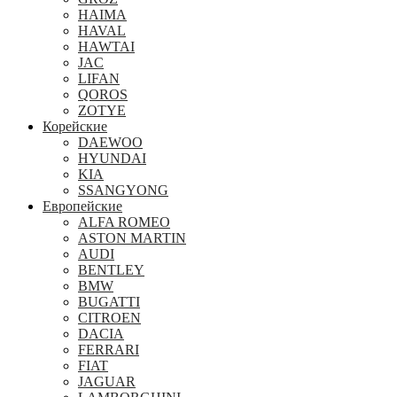
HAIMA
HAVAL
HAWTAI
JAC
LIFAN
QOROS
ZOTYE
Корейские
DAEWOO
HYUNDAI
KIA
SSANGYONG
Европейские
ALFA ROMEO
ASTON MARTIN
AUDI
BENTLEY
BMW
BUGATTI
CITROEN
DACIA
FERRARI
FIAT
JAGUAR