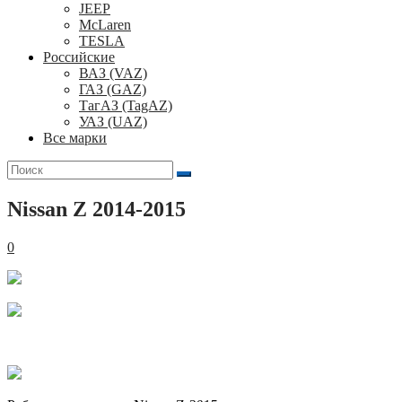
JEEP
McLaren
TESLA
Российские
ВАЗ (VAZ)
ГАЗ (GAZ)
ТагАЗ (TagAZ)
УАЗ (UAZ)
Все марки
Поиск
для:
Nissan Z 2014-2015
0