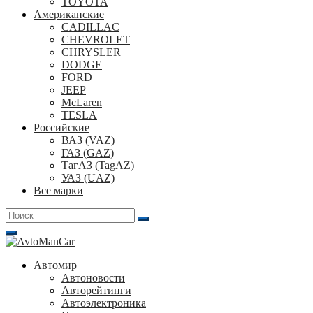
TOYOTA
Американские
CADILLAC
CHEVROLET
CHRYSLER
DODGE
FORD
JEEP
McLaren
TESLA
Российские
ВАЗ (VAZ)
ГАЗ (GAZ)
ТагАЗ (TagAZ)
УАЗ (UAZ)
Все марки
Поиск
для:
Автомир
Автоновости
Авторейтинги
Автоэлектроника