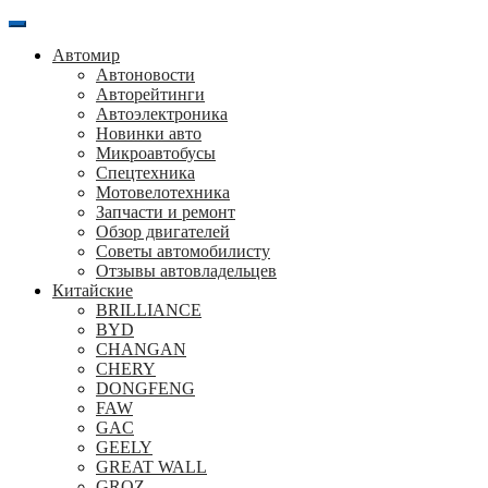
Перейти
к
Автомир
содержанию
Автоновости
Авторейтинги
Автоэлектроника
Новинки авто
Микроавтобусы
Спецтехника
Мотовелотехника
Запчасти и ремонт
Обзор двигателей
Советы автомобилисту
Отзывы автовладельцев
Китайские
BRILLIANCE
BYD
CHANGAN
CHERY
DONGFENG
FAW
GAC
GEELY
GREAT WALL
GROZ