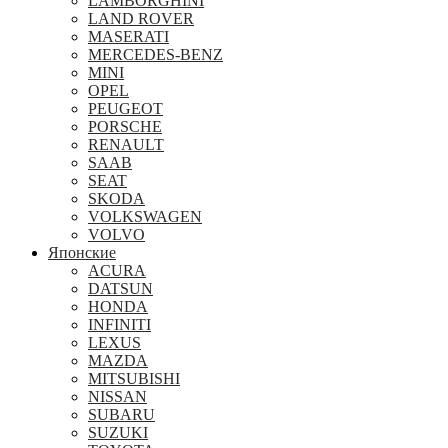
LAMBORGHINI
LAND ROVER
MASERATI
MERCEDES-BENZ
MINI
OPEL
PEUGEOT
PORSCHE
RENAULT
SAAB
SEAT
SKODA
VOLKSWAGEN
VOLVO
Японские
ACURA
DATSUN
HONDA
INFINITI
LEXUS
MAZDA
MITSUBISHI
NISSAN
SUBARU
SUZUKI