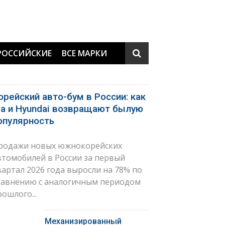
РОССИЙСКИЕ
ВСЕ МАРКИ
орейский авто-бум в России: как
ia и Hyundai возвращают былую
опулярность
родажи новых южнокорейских
втомобилей в России за первый
вартал 2026 года выросли на 78% по
равнению с аналогичным периодом
рошлого...
Механизированный