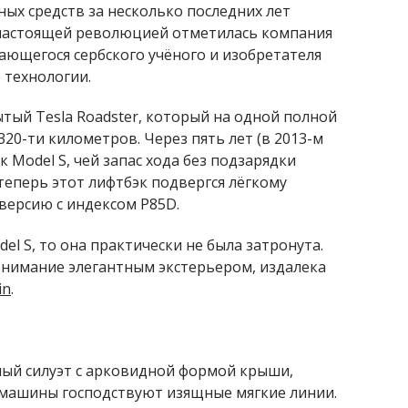
ых средств за несколько последних лет
 настоящей революцией отметилась компания
дающегося сербского учёного и изобретателя
 технологии.
ытый Tesla Roadster, который на одной полной
20-ти километров. Через пять лет (в 2013-м
 Model S, чей запас хода без подзарядки
 теперь этот лифтбэк подвергся лёгкому
версию с индексом P85D.
el S, то она практически не была затронута.
внимание элегантным экстерьером, издалека
in
.
ый силуэт с арковидной формой крыши,
машины господствуют изящные мягкие линии.