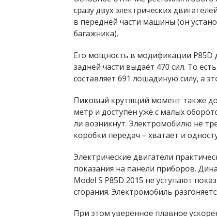
сразу двух электрических двигател
в передней части машины (он устан
багажника).
Его мощность в модификации P85D д
задней части выдаёт 470 сил. То ест
составляет 691 лошадиную силу, а э
Пиковый крутящий момент также до
метр и доступен уже с малых оборото
ли возникнут. Электромобилю не тр
коробки передач – хватает и одност
Электрические двигатели практичес
показания на панели приборов. Дин
Model S P85D 2015 не уступают пока
сгорания. Электромобиль разгоняется 
При этом уверенное плавное ускорени