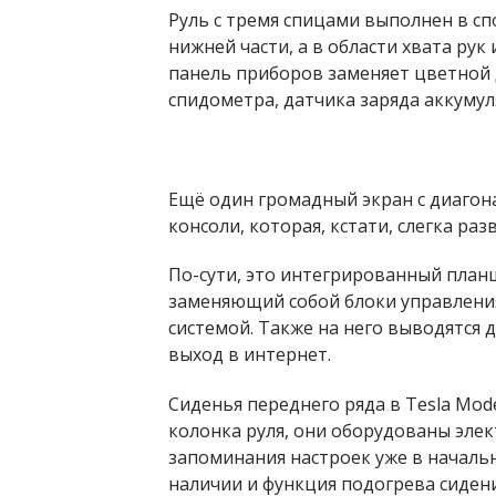
Руль с тремя спицами выполнен в сп
нижней части, а в области хвата р
панель приборов заменяет цветной 
спидометра, датчика заряда аккуму
Ещё один громадный экран с диаго
консоли, которая, кстати, слегка ра
По-сути, это интегрированный план
заменяющий собой блоки управлени
системой. Также на него выводятся 
выход в интернет.
Сиденья переднего ряда в Tesla Mode
колонка руля, они оборудованы эле
запоминания настроек уже в началь
наличии и функция подогрева сиден