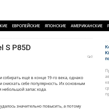
КИЕ
ЕВРОПЕЙСКИЕ
ЯПОНСКИЕ
АМЕРИКАНСКИЕ
l S P85D
К
K
0
п
П
а
 собирать ещё в конце 19-го века, однако
к
и снискать себе популярность. Их основным
с
я небольшой запас хода.
п
 удалось значительно повысить, а потому