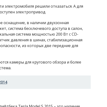
сти электромобиля решили отказаться. А для
доступен электропривод.
ое оснащение, в наличии двухзонная
кет, система бесключевого доступа в салон,
кальная система мощностью 200 Вт с CD-
атчик давления в шинах, стабилизационная
зопасности, из которых две передние для
тся камеры для кругового обзора и более
стема.
2014
ифтбека Tesla Model S 2015 – это наличие