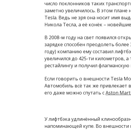
число поклонников таких транспортн
заметно увеличилось. В этом плане
Tesla. Ведь не зря она носит имя вы
Никола Тесла, а её конёк – новейшие
В 2008-м году на свет появился откр
зарядке способен преодолеть более 3
году) компанию ему составил лифтбэк
увеличился до 425-ти километров, а
рестайлингу и получил флагманскую 
Если говорить о внешности Tesla Mod
Автомобиль всё так же привлекает 
его даже можно спутать с
Aston Mart
У лифтбэка удлинённый клинообразн
напоминающей купе. Во внешности 