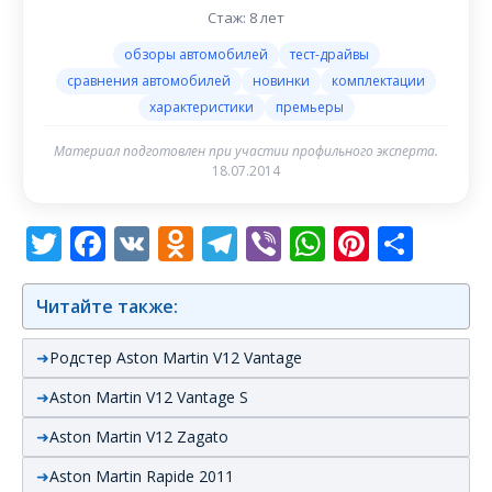
Стаж: 8 лет
обзоры автомобилей
тест-драйвы
сравнения автомобилей
новинки
комплектации
характеристики
премьеры
Материал подготовлен при участии профильного эксперта.
18.07.2014
Twitter
Facebook
VK
Odnoklassniki
Telegram
Viber
WhatsAp
Pintere
Отп
Читайте также:
Родстер Aston Martin V12 Vantage
Aston Martin V12 Vantage S
Aston Martin V12 Zagato
Aston Martin Rapide 2011