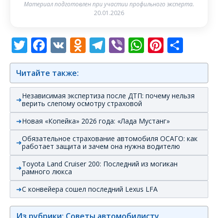
Материал подготовлен при участии профильного эксперта.
20.01.2026
Twitter
Facebook
VK
Odnoklassniki
Telegram
Viber
WhatsAp
Pintere
Отп
Читайте также:
Независимая экспертиза после ДТП: почему нельзя
верить слепому осмотру страховой
Новая «Копейка» 2026 года: «Лада Мустанг»
Обязательное страхование автомобиля ОСАГО: как
работает защита и зачем она нужна водителю
Toyota Land Cruiser 200: Последний из могикан
рамного люкса
С конвейера сошел последний Lexus LFA
Из рубрики: Советы автомобилисту