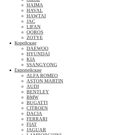
HAIMA
HAVAL
HAWTAI
JAC
LIFAN
QOROS
ZOTYE
Корейские
DAEWOO
HYUNDAI
KIA
SSANGYONG
Европейские
ALFA ROMEO
ASTON MARTIN
AUDI
BENTLEY
BMW
BUGATTI
CITROEN
DACIA
FERRARI
FIAT
JAGUAR