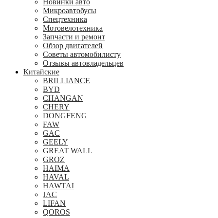
Новинки авто
Микроавтобусы
Спецтехника
Мотовелотехника
Запчасти и ремонт
Обзор двигателей
Советы автомобилисту
Отзывы автовладельцев
Китайские
BRILLIANCE
BYD
CHANGAN
CHERY
DONGFENG
FAW
GAC
GEELY
GREAT WALL
GROZ
HAIMA
HAVAL
HAWTAI
JAC
LIFAN
QOROS