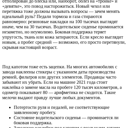
отполирован до блеска или, наоборот, облез на «тройке» и
«девятке», это повод насторожиться. Новый чехол или
перетяжка тоже должны вызывать вопросы — зачем менять
идеальный руль? Педали тормоза и газа стираются
равномерно: резиновые накладки на 100 тысячах выглядят
иначе, чем на 30 тысячах. Водительское сиденье проминается
незаметно, но неумолимо. Боковая поддержка теряет
упругость, ткань или кожа затираются. Если кресло выглядит
новым, а пробег средний — возможно, его просто перетянули,
скрывая настоящий возраст.
Под капотом тоже есть зацепки. На многих автомобилях с
завода наклеены стикеры с указанием даты производства
ремней, фильтров или других элементов. Продавцы часто
забывают их убрать. Если на машине 2021 года стоит
наклейка о замене масла на пробеге 120 тысяч километров, а
одометр показывает 80 — арифметика не сходится. Такие
мелочи выдают правду лучше любых документов.
Потертости руля и педалей, не соответствующие
заявленному пробегу.
Состояние водительского сиденья — проминается ли
боковая поддержка.
Заводские наклейки под капотом с реальными датами