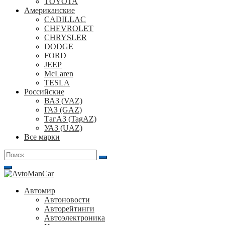
TOYOTA
Американские
CADILLAC
CHEVROLET
CHRYSLER
DODGE
FORD
JEEP
McLaren
TESLA
Российские
ВАЗ (VAZ)
ГАЗ (GAZ)
ТагАЗ (TagAZ)
УАЗ (UAZ)
Все марки
Поиск
для:
Автомир
Автоновости
Авторейтинги
Автоэлектроника