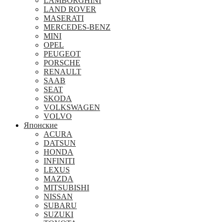
LAMBORGHINI
LAND ROVER
MASERATI
MERCEDES-BENZ
MINI
OPEL
PEUGEOT
PORSCHE
RENAULT
SAAB
SEAT
SKODA
VOLKSWAGEN
VOLVO
Японские
ACURA
DATSUN
HONDA
INFINITI
LEXUS
MAZDA
MITSUBISHI
NISSAN
SUBARU
SUZUKI