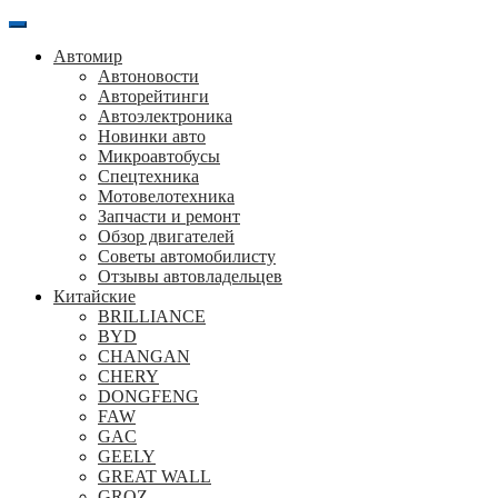
Перейти
к
Автомир
содержанию
Автоновости
Авторейтинги
Автоэлектроника
Новинки авто
Микроавтобусы
Спецтехника
Мотовелотехника
Запчасти и ремонт
Обзор двигателей
Советы автомобилисту
Отзывы автовладельцев
Китайские
BRILLIANCE
BYD
CHANGAN
CHERY
DONGFENG
FAW
GAC
GEELY
GREAT WALL
GROZ