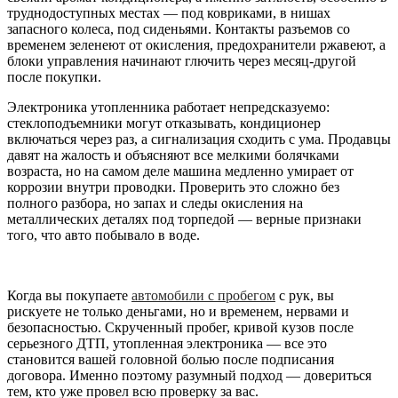
труднодоступных местах — под ковриками, в нишах
запасного колеса, под сиденьями. Контакты разъемов со
временем зеленеют от окисления, предохранители ржавеют, а
блоки управления начинают глючить через месяц-другой
после покупки.
Электроника утопленника работает непредсказуемо:
стеклоподъемники могут отказывать, кондиционер
включаться через раз, а сигнализация сходить с ума. Продавцы
давят на жалость и объясняют все мелкими болячками
возраста, но на самом деле машина медленно умирает от
коррозии внутри проводки. Проверить это сложно без
полного разбора, но запах и следы окисления на
металлических деталях под торпедой — верные признаки
того, что авто побывало в воде.
Когда вы покупаете
автомобили с пробегом
с рук, вы
рискуете не только деньгами, но и временем, нервами и
безопасностью. Скрученный пробег, кривой кузов после
серьезного ДТП, утопленная электроника — все это
становится вашей головной болью после подписания
договора. Именно поэтому разумный подход — довериться
тем, кто уже провел всю проверку за вас.