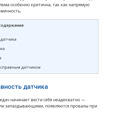
лема особенно критична, так как напрямую
омичность.
Содержание
 датчика
ика
а
еисправным датчиком
авность датчика
едач начинает вести себя неадекватно —
или запаздывающими, появляются провалы при