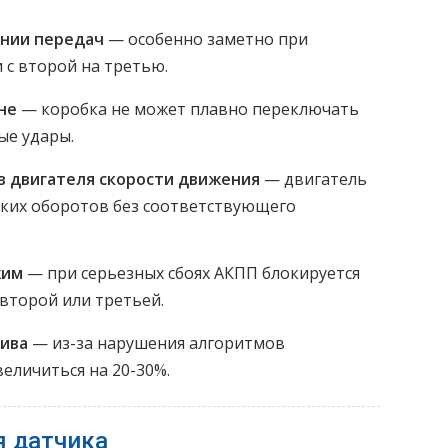
нии передач
— особенно заметно при
 с второй на третью.
не
— коробка не может плавно переключать
ые удары.
в двигателя скорости движения
— двигатель
оких оборотов без соответствующего
жим
— при серьезных сбоях АКПП блокируется
 второй или третьей.
ива
— из-за нарушения алгоритмов
еличиться на 20-30%.
я датчика