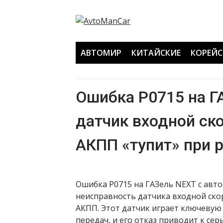
Перейти
к
содержанию
АВТОМИР
КИТАЙСКИЕ
КОРЕЙС
Ошибка P0715 на Г
датчик входной ск
АКПП «тупит» при 
Ошибка P0715 на ГАЗель NEXT с авт
неисправность датчика входной ско
АКПП. Этот датчик играет ключеву
передач, и его отказ приводит к се