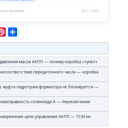
ного эксперта.
23.11.2025
sniki
ram
er
hatsApp
Pinterest
Отправить
 давления масла АКПП — почему коробка «тупит»
 несоответствие передаточного числа — коробка
): муфта гидротрансформатора не блокируется —
 неисправность соленоида А — переключения
 напряжение цепи управления АКПП — TCM не