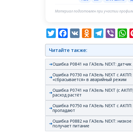
Материал подготовлен при участии профиль
Twitter
Facebook
VK
Odnoklas
Teleg
Vib
W
Читайте также:
Ошибка P0841 на ГАЗель NEXT: датчик
Ошибка P0730 на ГАЗель NEXT с АКПП:
«сбрасывается» в аварийный режим
Ошибка P0741 на ГАЗель NEXT (с АКПП
расход растёт
Ошибка P0750 на ГАЗель NEXT с АКПП:
пропадают
Ошибка P0882 на ГАЗель NEXT: низкое
получает питание