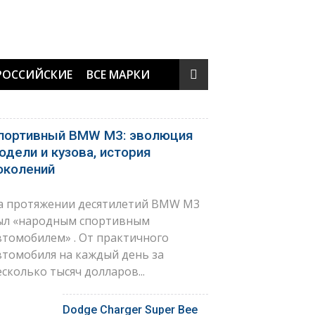
РОССИЙСКИЕ
ВСЕ МАРКИ
портивный BMW M3: эволюция
одели и кузова, история
околений
а протяжении десятилетий BMW M3
ыл «народным спортивным
втомобилем» . От практичного
втомобиля на каждый день за
есколько тысяч долларов...
Dodge Charger Super Bee