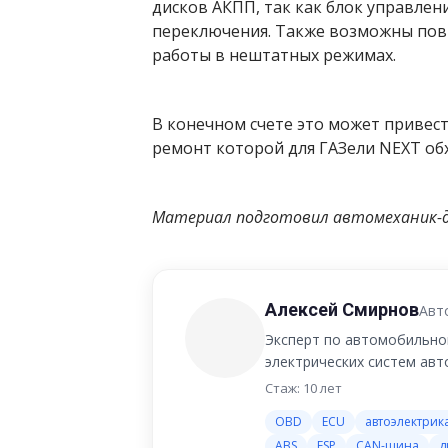
дисков АКПП, так как блок управле
переключения. Также возможны пов
работы в нештатных режимах.
В конечном счете это может привест
ремонт которой для ГАЗели NEXT обх
Материал подготовил автомеханик-д
Алексей Смирнов
Авт
Эксперт по автомобильной
электрических систем авт
Стаж: 10 лет
OBD
ECU
автоэлектрик
ABS
ESP
CAN-шина
д