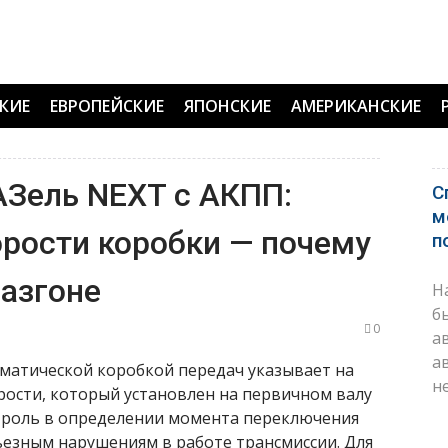
КИЕ
ЕВРОПЕЙСКИЕ
ЯПОНСКИЕ
АМЕРИКАНСКИЕ
АЗель NEXT с АКПП:
С
м
орости коробки — почему
п
разгоне
Н
б
0
а
а
оматической коробкой передач указывает на
н
рости, который установлен на первичном валу
ю роль в определении момента переключения
рьезным нарушениям в работе трансмиссии. Для