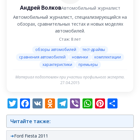
Андрей Волков
Автомобильный журналист
Автомобильный журналист, специализирующийся на
обзорах, сравнительных тестах и новых моделях
автомобилей.
Стаж: 8 лет
обзоры автомобилей
тест-драйвы
сравнения автомобилей
новинки
комплектации
характеристики
премьеры
Материал подготовлен при участии профильного эксперта.
27.04.2015
Twitter
Facebook
VK
Odnoklassniki
Telegram
Viber
WhatsAp
Pintere
Отп
Читайте также:
Ford Fiesta 2011