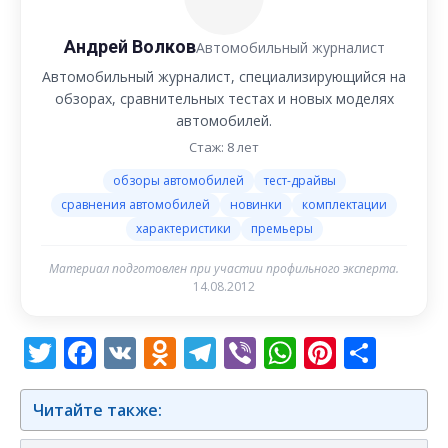
Андрей Волков
Автомобильный журналист
Автомобильный журналист, специализирующийся на
обзорах, сравнительных тестах и новых моделях
автомобилей.
Стаж: 8 лет
обзоры автомобилей
тест-драйвы
сравнения автомобилей
новинки
комплектации
характеристики
премьеры
Материал подготовлен при участии профильного эксперта.
14.08.2012
Twitter
Facebook
VK
Odnoklassniki
Telegram
Viber
WhatsAp
Pintere
Отп
Читайте также: