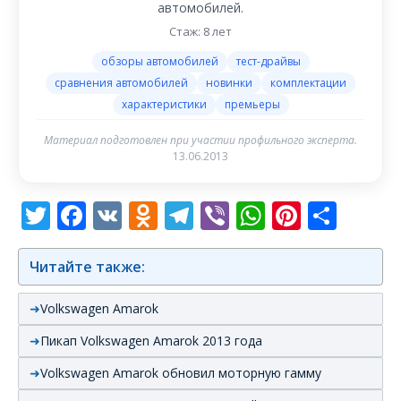
автомобилей.
Стаж: 8 лет
обзоры автомобилей
тест-драйвы
сравнения автомобилей
новинки
комплектации
характеристики
премьеры
Материал подготовлен при участии профильного эксперта.
13.06.2013
Twitter
Facebook
VK
Odnoklassniki
Telegram
Viber
WhatsAp
Pintere
Отп
Читайте также:
Volkswagen Amarok
Пикап Volkswagen Amarok 2013 года
Volkswagen Amarok обновил моторную гамму