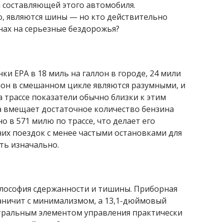
й составляющей этого автомобиля.
, являются шины — но кто действительно
нах на серьезные бездорожья?
ки EPA в 18 миль на галлон в городе, 24 мили
аллон в смешанном цикле являются разумными, и
а трассе показатели обычно близки к этим
на вмещает достаточное количество бензина
о в 571 милю по трассе, что делает его
х поездок с менее частыми остановками для
ть изначально.
илософия сдержанности и тишины. Приборная
раничит с минимализмом, а 13,1-дюймовый
ентральным элементом управления практически