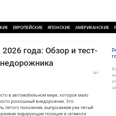
КИЕ
ЕВРОПЕЙСКИЕ
ЯПОНСКИЕ
АМЕРИКАНСКИЕ
 2026 года: Обзор и тест-
D
г
внедорожника
К
0
н
э
с
есто в автомобильном мире, которое мало
просто роскошный внедорожник. Это
ь пятого поколения, выпускаемая уже пятый
держивая лидирующие позиции в сегменте