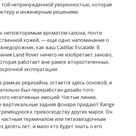
 той непринужденной уверенностью, которая
актеру и инженерным решениям.
вас неповторимым ароматом салона, почти
ственной кожей, — еще одно напоминание о
недорожник, как ваш Cadillac Escalade. В
ания Land Rover ничего не изобретает заново,
которая работает вне рамок второстепенных,
осрочной эксплуатации.
 рамках редизайна, остается здесь основой, и
щательно был переработан дизайн того
 кого негативных эмоций. Чистые линии,
е вертикальные задние фонари придают Range
тремящуюся к превосходству других марок. Он
ед частным терминалом или пятизвездочным
з десять лет, и мало кто будет знать о его