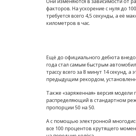
Они изменяются в зависимости от р
факторов. На ускорение с нуля до 1
требуется всего 4,5 секунды, а её м
километров в час.
Ещё до официального дебюта внедор
года стал самым быстрым автомобил
трассу всего за 8 минут 14 секунд, а 
предыдущим рекордом, установлен
Также «заряженная» версия модели 
распределяющий в стандартном реж
пропорции 50 на 50.
А с помощью электронной многоди
все 100 процентов крутящего момент
на передние колёса.