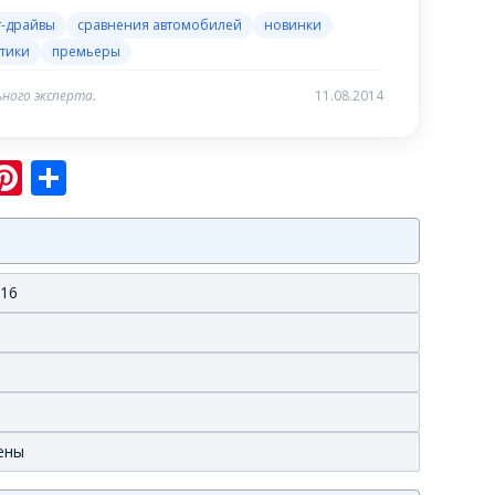
т-драйвы
сравнения автомобилей
новинки
тики
премьеры
ного эксперта.
11.08.2014
sniki
ram
er
hatsApp
Pinterest
Отправить
016
цены