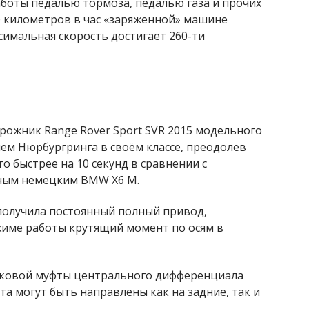
аботы педалью тормоза, педалью газа и прочих
00 километров в час «заряженной» машине
аксимальная скорость достигает 260-ти
ожник Range Rover Sport SVR 2015 модельного
ем Нюрбургринга в своём классе, преодолев
это быстрее на 10 секунд в сравнении с
ным немецким BMW X6 M.
получила постоянный полный привод,
име работы крутящий момент по осям в
сковой муфты центрального дифференциала
а могут быть направлены как на задние, так и