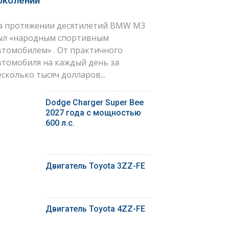
околений
а протяжении десятилетий BMW M3
ыл «народным спортивным
втомобилем» . От практичного
втомобиля на каждый день за
есколько тысяч долларов...
Dodge Charger Super Bee
2027 года с мощностью
600 л.с.
Двигатель Toyota 3ZZ-FE
Двигатель Toyota 4ZZ-FE