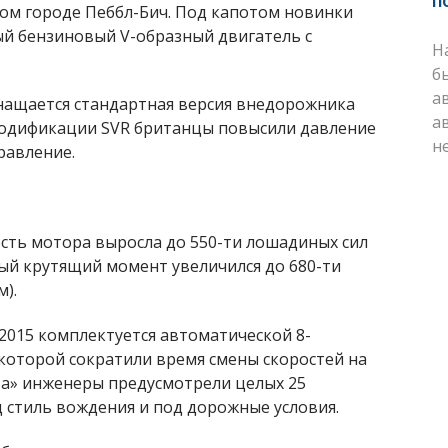
п
ком городе Пеббл-Бич. Под капотом новинки
й бензиновый V-образный двигатель с
Н
б
а
нащается стандартная версия внедорожника
а
модификации SVR британцы повысили давление
н
равление.
сть мотора выросла до 550-ти лошадиных сил
ный крутящий момент увеличился до 680-ти
).
2015 комплектуется автоматической 8-
 которой сократили время смены скоростей на
та» инженеры предусмотрели целых 25
 стиль вождения и под дорожные условия.