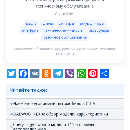
техническому обслуживанию.
Стаж: 9 лет
масла
шины
фильтры
аккумуляторы
антифриз
технические жидкости
аксессуары
сезонное обслуживание
Материал подготовлен при участии профильного эксперта.
09.07.2013
Twitter
Facebook
VK
Odnoklassniki
Telegram
Viber
WhatsAp
Pintere
Отп
Читайте также:
Наименее угоняемый автомобиль в США
DAEWOO NEXIA: обзор модели, характеристики
Chery Tiggo: обзор модели T11 и отзывы
автовладельцев