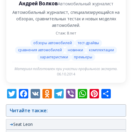
Андрей Волков
Автомобильный журналист
Автомобильный журналист, специализирующийся на
обзорах, сравнительных тестах и новых моделях
автомобилей.
Стаж: 8 лет
обзоры автомобилей
тест-драйвы
сравнения автомобилей
новинки
комплектации
характеристики
премьеры
Материал подготовлен при участии профильного эксперта.
06.10.2014
Twitter
Facebook
VK
Odnoklassniki
Telegram
Viber
WhatsAp
Pintere
Отп
Читайте также:
Seat Leon