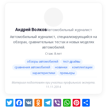
Андрей Волков
Автомобильный журналист
Автомобильный журналист, специализирующийся на
обзорах, сравнительных тестах и новых моделях
автомобилей.
Стаж: 8 лет
обзоры автомобилей
тест-драйвы
сравнения автомобилей
новинки
комплектации
характеристики
премьеры
Материал подготовлен при участии профильного эксперта.
11.11.2014
Twitter
Facebook
VK
Odnoklassniki
Telegram
Viber
WhatsAp
Pintere
Отп