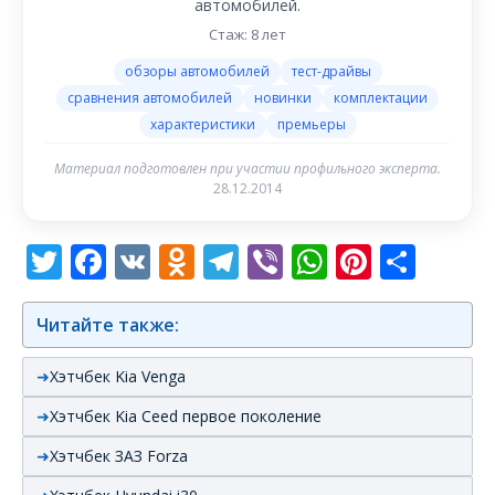
автомобилей.
Стаж: 8 лет
обзоры автомобилей
тест-драйвы
сравнения автомобилей
новинки
комплектации
характеристики
премьеры
Материал подготовлен при участии профильного эксперта.
28.12.2014
Twitter
Facebook
VK
Odnoklassniki
Telegram
Viber
WhatsAp
Pintere
Отп
Читайте также:
Хэтчбек Kia Venga
Хэтчбек Kia Ceed первое поколение
Хэтчбек ЗАЗ Forza