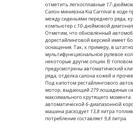
отметить легкосплавные
17
-дюймов
Салон минивэна Kia Carnival в ходе
между сиденьями переднего ряда, 
компьютер с
10
-дюймовой диагона
Отметим, что обновлённый автомо
дорестайлинговой версией имеет бо
оснащения. Так, к примеру, в штат
мультифункциональное рулевое коле
некоторые другие опции. В топовом 
предусмотрены автоматический кли
ряда, отделка салона кожей и прочее
Под капотом рестайлингового авто
мотор, выдающий
279
лошадиных си
максимального крутящего момента. 
автоматической
6
-диапазонной кор
машина расходует
13,8
литра топлив
потребление составляет
9,8
литра.