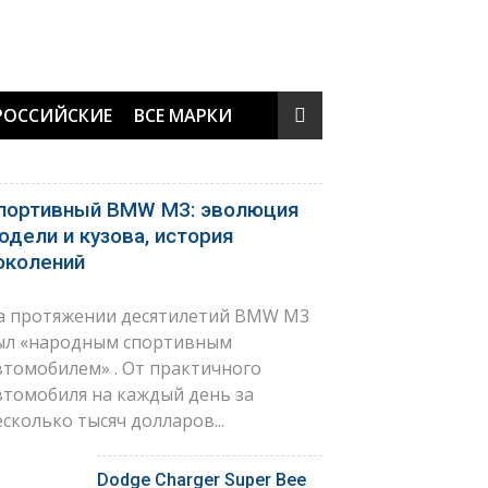
РОССИЙСКИЕ
ВСЕ МАРКИ
портивный BMW M3: эволюция
одели и кузова, история
околений
а протяжении десятилетий BMW M3
ыл «народным спортивным
втомобилем» . От практичного
втомобиля на каждый день за
есколько тысяч долларов...
Dodge Charger Super Bee