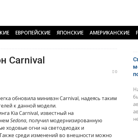
КИЕ
ЕВРОПЕЙСКИЕ
ЯПОНСКИЕ
АМЕРИКАНСКИЕ
н Carnival
С
м
0
п
Н
б
гка обновила минивэн Carnival, надеясь таким
а
елей к данной модели.
а
га Kia Carnival, известный на
н
енем
Sedona
, получил модернизированную
е ходовые огни на светодиодах и
Также среди изменений во внешности можно