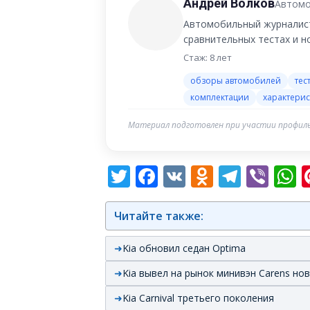
Андрей Волков
Автомо
Автомобильный журналист
сравнительных тестах и 
Стаж: 8 лет
обзоры автомобилей
тес
комплектации
характерис
Материал подготовлен при участии профиль
Twitter
Facebook
VK
Odnoklas
Teleg
Vib
W
Читайте также:
Kia обновил седан Optima
Kia вывел на рынок минивэн Carens но
Kia Carnival третьего поколения