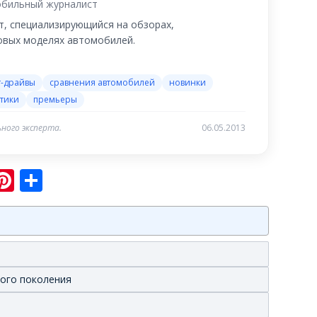
бильный журналист
, специализирующийся на обзорах,
новых моделях автомобилей.
т-драйвы
сравнения автомобилей
новинки
тики
премьеры
ного эксперта.
06.05.2013
sniki
ram
er
hatsApp
Pinterest
Отправить
вого поколения