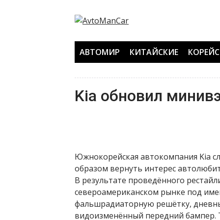
Перейти
к
содержанию
АВТОМИР
КИТАЙСКИЕ
КОРЕЙС
Kia обновил минивэ
Южнокорейская автокомпания Kia сле
образом вернуть интерес автолюбит
В результате проведённого рестайлин
североамериканском рынке под им
фальшрадиаторную решётку, дневны
видоизменённый передний бампер. 