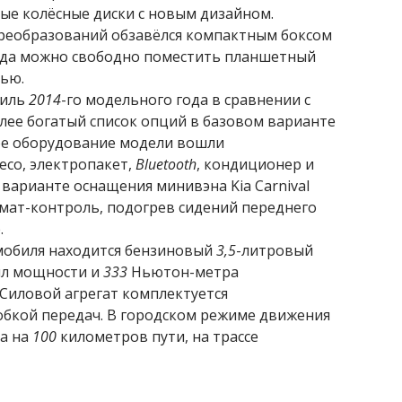
ые колёсные диски с новым дизайном.
 преобразований обзавёлся компактным боксом
куда можно свободно поместить планшетный
лью.
биль
2014
-го модельного года в сравнении с
лее богатый список опций в базовом варианте
ное оборудование модели вошли
со, электропакет,
Bluetooth
, кондиционер и
варианте оснащения минивэна Kia Carnival
мат-контроль, подогрев сидений переднего
.
мобиля находится бензиновый
3,5
-литровый
л мощности и
333
Ньютон-метра
Силовой агрегат комплектуется
обкой передач. В городском режиме движения
а на
100
километров пути, на трассе