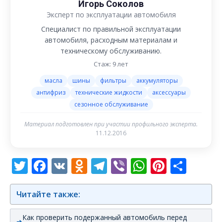
Игорь Соколов
Эксперт по эксплуатации автомобиля
Специалист по правильной эксплуатации
автомобиля, расходным материалам и
техническому обслуживанию.
Стаж: 9 лет
масла
шины
фильтры
аккумуляторы
антифриз
технические жидкости
аксессуары
сезонное обслуживание
Материал подготовлен при участии профильного эксперта.
11.12.2016
Twitter
Facebook
VK
Odnoklassniki
Telegram
Viber
WhatsAp
Pintere
Отп
Читайте также:
Как проверить подержанный автомобиль перед