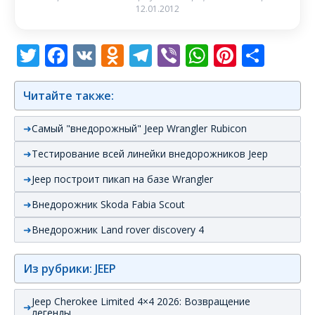
12.01.2012
Twitter
Facebook
VK
Odnoklassniki
Telegram
Viber
WhatsAp
Pintere
Отп
Читайте также:
Самый "внедорожный" Jeep Wrangler Rubicon
Тестирование всей линейки внедорожников Jeep
Jeep построит пикап на базе Wrangler
Внедорожник Skoda Fabia Scout
Внедорожник Land rover discovery 4
Из рубрики: JEEP
Jeep Cherokee Limited 4×4 2026: Возвращение
легенды