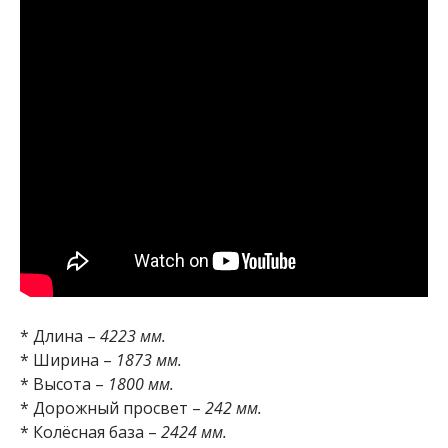
* Длина –
4223 мм.
* Ширина –
1873 мм.
* Высота –
1800 мм.
* Дорожный просвет –
242 мм.
* Колёсная база –
2424 мм.