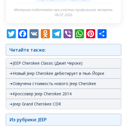
Материал подготовлен при участии профильного эксперта.
08.07.2026
Twitter
Facebook
VK
Odnoklassniki
Telegram
Viber
WhatsAp
Pintere
Отп
Читайте также:
JEEP Cherokee Classic (Джип Чероке)
Новый Jeep Cherokee дебютирует в Нью-Йорке
Озвучена стоимость нового Jeep Cherokee
Кроссовер Jeep Cherokee 2014
Jeep Grand Cherokee CDR
Из рубрики: JEEP