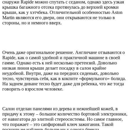
снаружи Rapide можно спутать с седаном, однако здесь узкая
крышка багажного отсека протянулась до верхней кромки
крыши, как у хэтчбека. Отличительной особенностью Aston
Martin являются его двери, они открываются не только в
стороны, но и немного вверх.
Очень даже оригинальное решение. Англичане отзываются о
Rapide, как о самой удобной и практичной машине в своей
гамме. Однако есть к ней несколько претензий. Довольно
низкая линия крыши делает посадку в салон крайне
неудобной. Внутри, даже на передних сиденьях, довольно
тесно, чувствуешь себя, как в кокпите «формульного» болида.
На заднем диване тесно будет даже для ребенка, что же тогда
говорить о взрослом человеке.
Салон отделан панелями из дерева и нежнейшей кожей, в
придачу к этому – большое количество бортовой электроники,
от навигатора до элитной стереосистемы. Но самое главное,
что поражает – это сапфировый ключ зажигания. Такой
роскоши не найдешь больше ни у одного бренда.