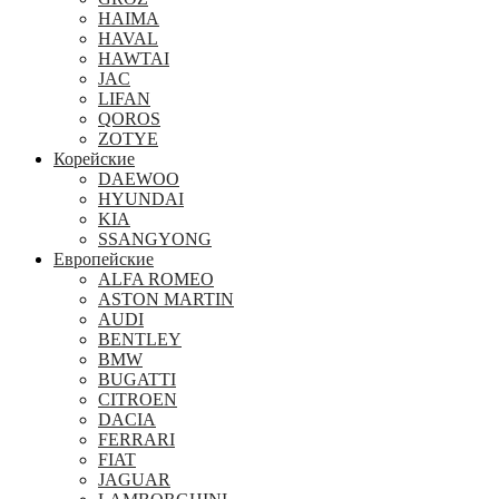
HAIMA
HAVAL
HAWTAI
JAC
LIFAN
QOROS
ZOTYE
Корейские
DAEWOO
HYUNDAI
KIA
SSANGYONG
Европейские
ALFA ROMEO
ASTON MARTIN
AUDI
BENTLEY
BMW
BUGATTI
CITROEN
DACIA
FERRARI
FIAT
JAGUAR