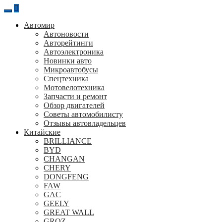
Перейти
к
Автомир
содержанию
Автоновости
Авторейтинги
Автоэлектроника
Новинки авто
Микроавтобусы
Спецтехника
Мотовелотехника
Запчасти и ремонт
Обзор двигателей
Советы автомобилисту
Отзывы автовладельцев
Китайские
BRILLIANCE
BYD
CHANGAN
CHERY
DONGFENG
FAW
GAC
GEELY
GREAT WALL
GROZ