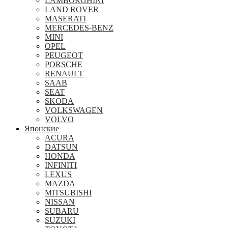
LAMBORGHINI
LAND ROVER
MASERATI
MERCEDES-BENZ
MINI
OPEL
PEUGEOT
PORSCHE
RENAULT
SAAB
SEAT
SKODA
VOLKSWAGEN
VOLVO
Японские
ACURA
DATSUN
HONDA
INFINITI
LEXUS
MAZDA
MITSUBISHI
NISSAN
SUBARU
SUZUKI