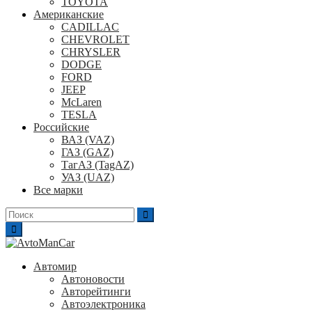
TOYOTA
Американские
CADILLAC
CHEVROLET
CHRYSLER
DODGE
FORD
JEEP
McLaren
TESLA
Российские
ВАЗ (VAZ)
ГАЗ (GAZ)
ТагАЗ (TagAZ)
УАЗ (UAZ)
Все марки
Поиск
для:
Автомир
Автоновости
Авторейтинги
Автоэлектроника