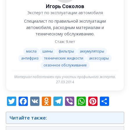
Игорь Соколов
Эксперт по эксплуатации автомобиля
Специалист по правильной эксплуатации
автомобиля, расходным материалам и
техническому обслуживанию.
Стаж: 9 лет
масла
шины
фильтры
аккумуляторы
антифриз
технические жидкости
аксессуары
сезонное обслуживание
Материал подготовлен при участии профильного эксперта.
27.03.2014
Twitter
Facebook
VK
Odnoklassniki
Telegram
Viber
WhatsAp
Pintere
Отп
Читайте также: