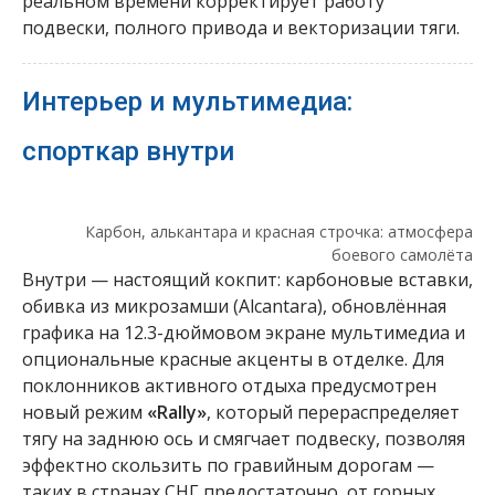
реальном времени корректирует работу
подвески, полного привода и векторизации тяги.
Интерьер и мультимедиа:
спорткар внутри
Карбон, алькантара и красная строчка: атмосфера
боевого самолёта
Внутри — настоящий кокпит: карбоновые вставки,
обивка из микрозамши (Alcantara), обновлённая
графика на 12.3-дюймовом экране мультимедиа и
опциональные красные акценты в отделке. Для
поклонников активного отдыха предусмотрен
новый режим
«Rally»
, который перераспределяет
тягу на заднюю ось и смягчает подвеску, позволяя
эффектно скользить по гравийным дорогам —
таких в странах СНГ предостаточно, от горных