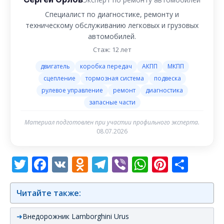
Специалист по диагностике, ремонту и
техническому обслуживанию легковых и грузовых
автомобилей.
Стаж: 12 лет
двигатель
коробка передач
АКПП
МКПП
сцепление
тормозная система
подвеска
рулевое управление
ремонт
диагностика
запасные части
Материал подготовлен при участии профильного эксперта.
08.07.2026
Twitter
Facebook
VK
Odnoklassniki
Telegram
Viber
WhatsAp
Pintere
Отп
Читайте также:
Внедорожник Lamborghini Urus