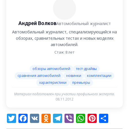
Андрей Волков
Автомобильный журналист
Автомобильный журналист, специализирующийся на
обзорах, сравнительных тестах и новых моделях
автомобилей.
Стаж: 8 лет
обзоры автомобилей
тест-драйвы
сравнения автомобилей
новинки
комплектации
характеристики
премьеры
Материал подготовлен при участии профильного эксперта.
08.11.2012
Twitter
Facebook
VK
Odnoklassniki
Telegram
Viber
WhatsAp
Pintere
Отп