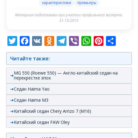
характеристики
премьеры
Материал подготовлен при участии профильного эксперта.
21.10.2015
Twitter
Facebook
VK
Odnoklassniki
Telegram
Viber
WhatsAp
Pintere
Отп
Читайте также:
MG 550 (Roewe 550) — Англо-китайский седан на
перекрестке эпох
Седан Haima Yao
Седан Haima M3
Китайский седан Chery Arrizo 7 (M16)
Китайский седан FAW Oley