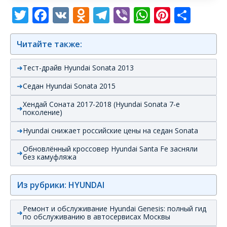
Twitter
Facebook
VK
Odnoklassniki
Telegram
Viber
WhatsAp
Pintere
Отп
Читайте также:
Тест-драйв Hyundai Sonata 2013
Седан Hyundai Sonata 2015
Хендай Соната 2017-2018 (Hyundai Sonata 7-е
поколение)
Hyundai снижает российские цены на седан Sonata
Обновлённый кроссовер Hyundai Santa Fe засняли
без камуфляжа
Из рубрики: HYUNDAI
Ремонт и обслуживание Hyundai Genesis: полный гид
по обслуживанию в автосервисах Москвы