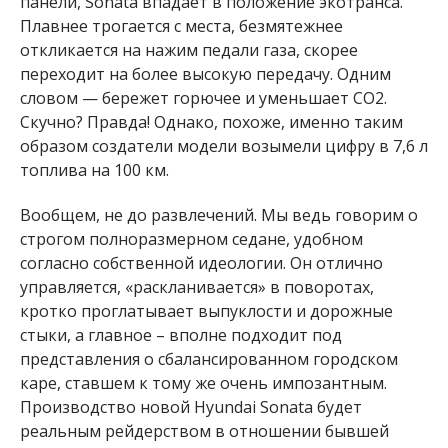
панели, Sonata впадает в положение экотранса.
Плавнее трогается с места, безмятежнее
откликается на нажим педали газа, скорее
переходит на более высокую передачу. Одним
словом — бережет горючее и уменьшает СО2.
Скучно? Правда! Однако, похоже, именно таким
образом создатели модели возымели цифру в 7,6 л
топлива на 100 км.
Вообщем, не до развлечений. Мы ведь говорим о
строгом полноразмерном седане, удобном
согласно собственной идеологии. Он отлично
управляется, «раскланивается» в поворотах,
кротко проглатывает выпуклости и дорожные
стыки, а главное – вполне подходит под
представления о сбалансированном городском
каре, ставшем к тому же очень импозантным.
Производство новой Hyundai Sonata будет
реальным рейдерством в отношении бывшей