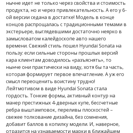
нычне идет не только через свойства и стоимость
продукта, но и через привлекательность. А его у 6-
ой версии седана в достатке! Модель в конце
концов распрощалась с традиционными темами в
экстерьере, выглядевшими достаточно неярко в
замысловатом калейдоскопе авто нашего
времени. Свежий стиль пошел Hyundai Sonata на
пользу: если сильные стороны прошлых версий
кара клиентам доводилось «разъяснять», то
нынче они практически на виду, хотя бы та часть,
которая формирует первое впечатление. А уж его
смысл переоценить воистину трудно!
Лейтмотивом в виде Hyundai Sonata стала
гордость. Тонкие формы, активный контур на
манер престижных 4-дверных купе, бессчетные
ребра выштамповок, переливы плоскостей –
свежее толкование дизайна, без сомнения,
добавит баллов в копилку модели. И, наверное,
отразится на узнаваемости марки в ближайшем