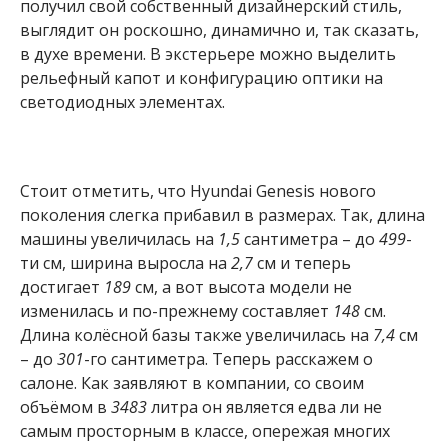
получил свой собственный дизайнерский стиль,
выглядит он роскошно, динамично и, так сказать,
в духе времени. В экстерьере можно выделить
рельефный капот и конфигурацию оптики на
светодиодных элементах.
Стоит отметить, что Hyundai Genesis нового
поколения слегка прибавил в размерах. Так, длина
машины увеличилась на
1,5
сантиметра – до
499
-
ти см, ширина выросла на
2,7
см и теперь
достигает
189
см, а вот высота модели не
изменилась и по-прежнему составляет
148
см.
Длина колёсной базы также увеличилась на
7,4
см
– до
301
-го сантиметра. Теперь расскажем о
салоне. Как заявляют в компании, со своим
объёмом в
3483
литра он является едва ли не
самым просторным в классе, опережая многих