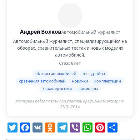
Андрей Волков
Автомобильный журналист
Автомобильный журналист, специализирующийся на
обзорах, сравнительных тестах и новых моделях
автомобилей.
Стаж: 8 лет
обзоры автомобилей
тест-драйвы
сравнения автомобилей
новинки
комплектации
характеристики
премьеры
Материал подготовлен при участии профильного эксперта.
28.01.2014
Twitter
Facebook
VK
Odnoklassniki
Telegram
Viber
WhatsAp
Pintere
Отп