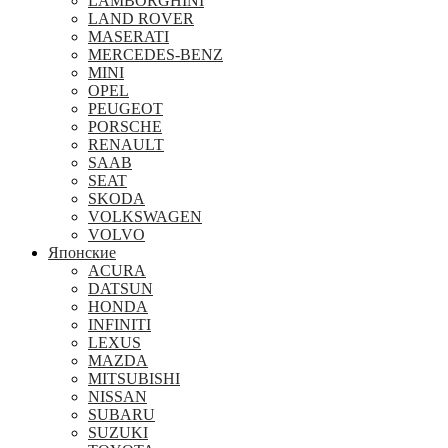
LAMBORGHINI
LAND ROVER
MASERATI
MERCEDES-BENZ
MINI
OPEL
PEUGEOT
PORSCHE
RENAULT
SAAB
SEAT
SKODA
VOLKSWAGEN
VOLVO
Японские
ACURA
DATSUN
HONDA
INFINITI
LEXUS
MAZDA
MITSUBISHI
NISSAN
SUBARU
SUZUKI