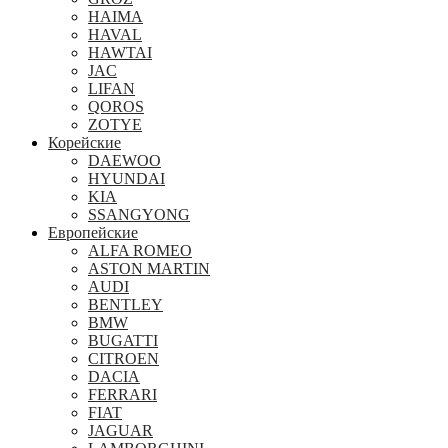
HAIMA
HAVAL
HAWTAI
JAC
LIFAN
QOROS
ZOTYE
Корейские
DAEWOO
HYUNDAI
KIA
SSANGYONG
Европейские
ALFA ROMEO
ASTON MARTIN
AUDI
BENTLEY
BMW
BUGATTI
CITROEN
DACIA
FERRARI
FIAT
JAGUAR