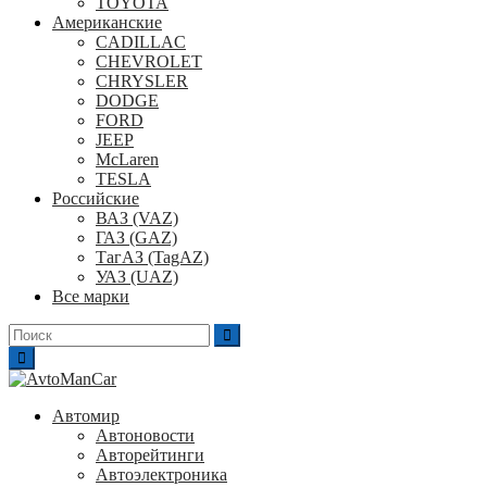
TOYOTA
Американские
CADILLAC
CHEVROLET
CHRYSLER
DODGE
FORD
JEEP
McLaren
TESLA
Российские
ВАЗ (VAZ)
ГАЗ (GAZ)
ТагАЗ (TagAZ)
УАЗ (UAZ)
Все марки
Поиск
для:
Автомир
Автоновости
Авторейтинги
Автоэлектроника