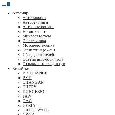
Перейти
к
Автомир
содержанию
Автоновости
Авторейтинги
Автоэлектроника
Новинки авто
Микроавтобусы
Спецтехника
Мотовелотехника
Запчасти и ремонт
Обзор двигателей
Советы автомобилисту
Отзывы автовладельцев
Китайские
BRILLIANCE
BYD
CHANGAN
CHERY
DONGFENG
FAW
GAC
GEELY
GREAT WALL
GROZ