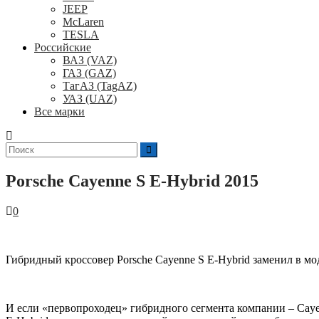
JEEP
McLaren
TESLA
Российские
ВАЗ (VAZ)
ГАЗ (GAZ)
ТагАЗ (TagAZ)
УАЗ (UAZ)
Все марки
Поиск
для:
Porsche Cayenne S E-Hybrid 2015
0
Гибридный кроссовер Porsche Cayenne S E-Hybrid заменил в м
И если «первопроходец» гибридного сегмента компании – Cayen