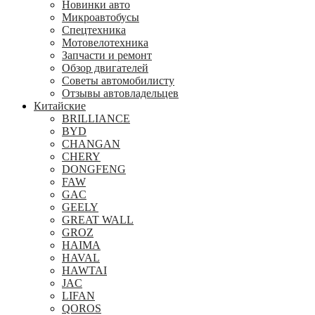
Новинки авто
Микроавтобусы
Спецтехника
Мотовелотехника
Запчасти и ремонт
Обзор двигателей
Советы автомобилисту
Отзывы автовладельцев
Китайские
BRILLIANCE
BYD
CHANGAN
CHERY
DONGFENG
FAW
GAC
GEELY
GREAT WALL
GROZ
HAIMA
HAVAL
HAWTAI
JAC
LIFAN
QOROS