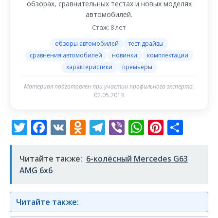
обзорах, сравнительных тестах и новых моделях
автомобилей.
Стаж: 8 лет
обзоры автомобилей
тест-драйвы
сравнения автомобилей
новинки
комплектации
характеристики
премьеры
Материал подготовлен при участии профильного эксперта.
02.05.2013
Twitter
Facebook
VK
Odnoklassniki
Telegram
Viber
WhatsAp
Pintere
Отп
Читайте также:
6-колёсный Mercedes G63
AMG 6x6
Читайте также: