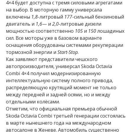
4×4 будет доступна с тремя силовыми агрегатами
на выбор. В моторную гамму универсала
включены
1,8
-литровый
177
-сильный бензиновый
двигатель и
1,6
— и
2,0
-литровые дизели
мощностью соответственно
105
и
150
лошадиных
сил. Все моторы уже в базовом варианте
оснащения оборудованы системами рекуперации
тормозной энергии и
Start-Stop
.
Как заявляют представители чешского
автопроизводителя, универсал Skoda Octavia
Combi 4×4 получил модернизированную
интеллектуальную систему полного привода,
распределяющую крутящий момент не только
между передней и задней осями, но и между
отдельными колёсами.
Отметим, что официальная премьера обычной
Skoda Octavia Combi третьей генерации состоялась
в марте нынешнего года на международном
автосалоне в Женеве. Автомобиль существенно