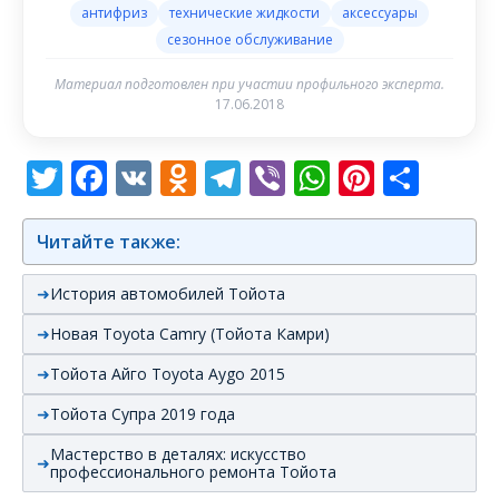
антифриз
технические жидкости
аксессуары
сезонное обслуживание
Материал подготовлен при участии профильного эксперта.
17.06.2018
Twitter
Facebook
VK
Odnoklassniki
Telegram
Viber
WhatsAp
Pintere
Отп
Читайте также:
История автомобилей Тойота
Новая Toyota Camry (Тойота Камри)
Тойота Айго Toyota Aygo 2015
Тойота Супра 2019 года
Мастерство в деталях: искусство
профессионального ремонта Тойота