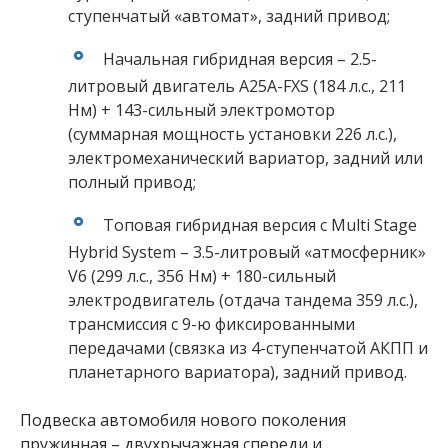
ступенчатый «автомат», задний привод;
Начальная гибридная версия – 2.5-
литровый двигатель A25A-FXS (184 л.с., 211
Нм) + 143-сильный электромотор
(суммарная мощность установки 226 л.с.),
электромеханический вариатор, задний или
полный привод;
Топовая гибридная версия с Multi Stage
Hybrid System – 3.5-литровый «атмосферник»
V6 (299 л.с., 356 Нм) + 180-сильный
электродвигатель (отдача тандема 359 л.с.),
трансмиссия с 9-ю фиксированными
передачами (связка из 4-ступенчатой АКПП и
планетарного вариатора), задний привод.
Подвеска автомобиля нового поколения
пружинная – двухрычажная спереди и