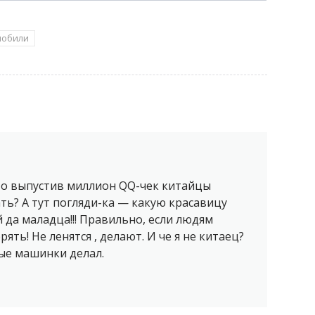
мобили
что выпустив миллион QQ-чек китайцы
ть? А тут погляди-ка — какую красавицу
 да маладца!!! Правильно, если людям
рять! Не ленятся , делают. И че я не китаец?
ые машинки делал.