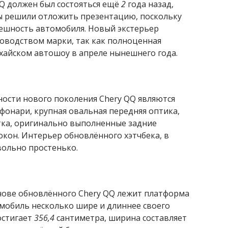
Q должен был состояться ещё
2
года назад,
ы решили отложить презентацию, поскольку
ешность автомобиля. Новый экстерьер
ководством марки, так как полноценная
айском автошоу в апреле нынешнего года.
сти нового поколения Chery QQ являются
фонари, крупная овальная передняя оптика,
ка, оригинально выполненные задние
окон. Интерьер обновлённого хэтчбека, в
вольно простенько.
снове обновлённого Chery QQ лежит платформа
омобиль несколько шире и длиннее своего
остигает
356,4
сантиметра, ширина составляет