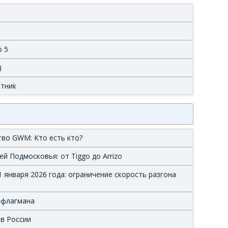
o 5
)
етник
тво GWM: Кто есть кто?
й Подмосковья: от Tiggo до Arrizo
 января 2026 года: ограничение скорость разгона
о флагмана
 в России