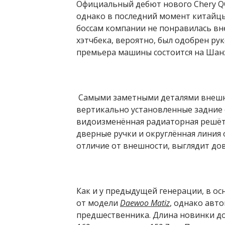
Официальный дебют нового Chery Q
однако в последний момент китайц
боссам компании не понравилась вн
хэтчбека, вероятно, был одобрен ру
премьера машины состоится на Шанх
Самыми заметными деталями внешно
вертикально установленные задние 
видоизменённая радиаторная решёт
дверные ручки и округлённая линия 
отличие от внешности, выглядит до
Как и у предыдущей генерации, в о
от модели
Daewoo Matiz
, однако авт
предшественника. Длина новинки д