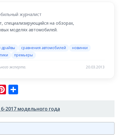
бильный журналист
, специализирующийся на обзорах,
новых моделях автомобилей.
т-драйвы
сравнения автомобилей
новинки
тики
премьеры
ного эксперта.
20.03.2013
sniki
ram
er
hatsApp
Pinterest
Отправить
16-2017 модельного года