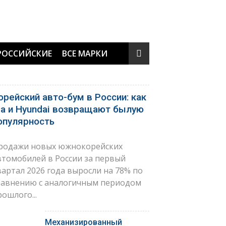
РОССИЙСКИЕ
ВСЕ МАРКИ
орейский авто-бум в России: как
ia и Hyundai возвращают былую
опулярность
родажи новых южнокорейских
втомобилей в России за первый
вартал 2026 года выросли на 78% по
равнению с аналогичным периодом
рошлого...
Механизированный