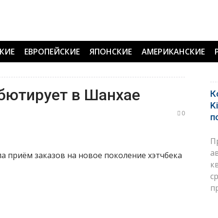
КИЕ
ЕВРОПЕЙСКИЕ
ЯПОНСКИЕ
АМЕРИКАНСКИЕ
бютирует в Шанхае
К
K
0
п
П
а
а приём заказов на новое поколение хэтчбека
к
с
п