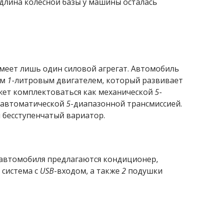
 длина колёсной базы у машины осталась
имеет лишь один силовой агрегат. Автомобиль
ым
1
-литровым двигателем, который развивает
жет комплектоваться как механической
5
-
и автоматической
5
-диапазонной трансмиссией.
и бесступенчатый вариатор.
 автомобиля предлагаются кондиционер,
 система с
USB
-входом, а также
2
подушки