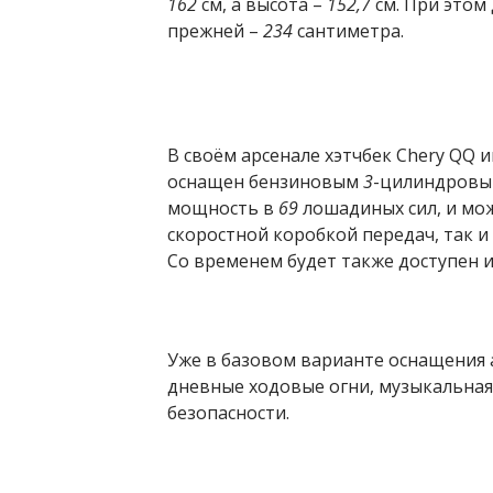
162
см, а высота –
152,7
см. При этом
прежней –
234
сантиметра.
В своём арсенале хэтчбек Chery QQ 
оснащен бензиновым
3
-цилиндров
мощность в
69
лошадиных сил, и мо
скоростной коробкой передач, так 
Со временем будет также доступен 
Уже в базовом варианте оснащения
дневные ходовые огни, музыкальная
безопасности.