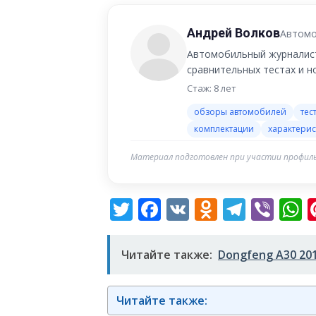
Андрей Волков
Автомо
Автомобильный журналист
сравнительных тестах и 
Стаж: 8 лет
обзоры автомобилей
тес
комплектации
характерис
Материал подготовлен при участии профиль
Twitter
Facebook
VK
Odnoklas
Teleg
Vib
W
Читайте также:
Dongfeng A30 20
Читайте также: