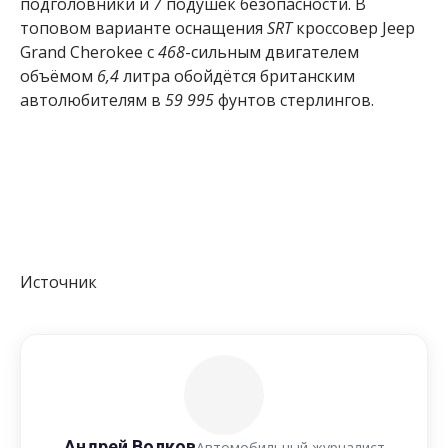
подголовники и
7
подушек безопасности. В
топовом варианте оснащения
SRT
кроссовер Jeep
Grand Cherokee с
468
-сильным двигателем
объёмом
6,4
литра обойдётся британским
автолюбителям в
59 995
фунтов стерлингов.
Источник
Андрей Волков
Автомобильный журналист