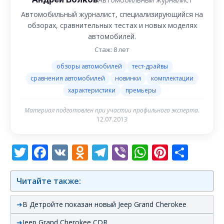
Автомобильный журналист, специализирующийся на
обзорах, сравнительных тестах и новых моделях
автомобилей.
Стаж: 8 лет
обзоры автомобилей
тест-драйвы
сравнения автомобилей
новинки
комплектации
характеристики
премьеры
Материал подготовлен при участии профильного эксперта.
12.07.2013
Twitter
Facebook
VK
Odnoklassniki
Telegram
Viber
WhatsAp
Pintere
Отп
Читайте также:
В Детройте показан новый Jeep Grand Cherokee
Jeep Grand Cherokee CDR