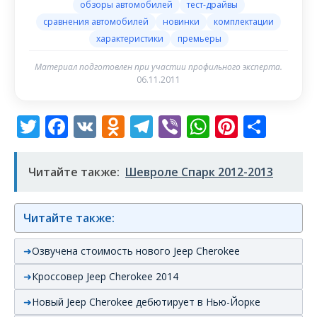
обзоры автомобилей
тест-драйвы
сравнения автомобилей
новинки
комплектации
характеристики
премьеры
Материал подготовлен при участии профильного эксперта.
06.11.2011
Twitter
Facebook
VK
Odnoklassniki
Telegram
Viber
WhatsAp
Pintere
Отп
Читайте также:
Шевроле Спарк 2012-2013
Читайте также:
Озвучена стоимость нового Jeep Cherokee
Кроссовер Jeep Cherokee 2014
Новый Jeep Cherokee дебютирует в Нью-Йорке