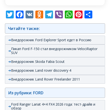
Twitter
Facebook
VK
Odnoklassniki
Telegram
Viber
WhatsAp
Pintere
Отп
Читайте также:
Внедорожник Ford Explorer Sport едет в Россию
Пикап Ford F-150 стал внедорожником VelociRaptor
SUV
Внедорожник Skoda Fabia Scout
Внедорожник Land rover discovery 4
Внедорожник Land Rover Freelander 2011
Из рубрики: FORD
Ford Ranger Lariat 4×4 FX4 2026 года: тест-драйв и
обзор