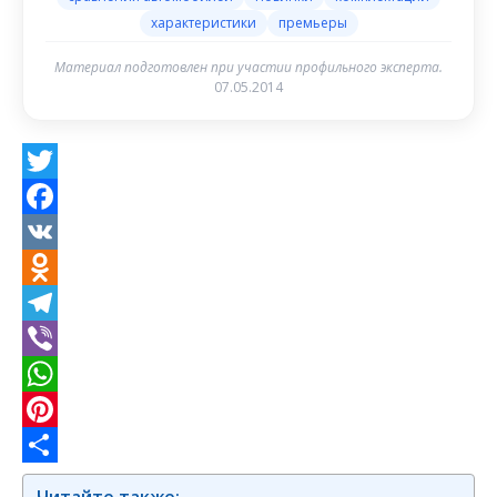
характеристики
премьеры
Материал подготовлен при участии профильного эксперта.
07.05.2014
Twitter
Facebook
VK
Odnoklassniki
Telegram
Viber
WhatsApp
Pinterest
Отправить