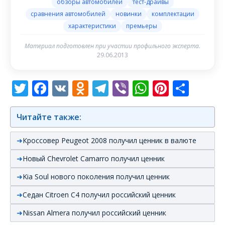
обзоры автомобилей
тест-драйвы
сравнения автомобилей
новинки
комплектации
характеристики
премьеры
Материал подготовлен при участии профильного эксперта.
29.06.2013
Twitter
Facebook
VK
Odnoklassniki
Telegram
Viber
WhatsAp
Pintere
Отп
Читайте также:
Кроссовер Peugeot 2008 получил ценник в валюте
Новый Chevrolet Camarro получил ценник
Kia Soul нового поколения получил ценник
Седан Citroen C4 получил российский ценник
Nissan Almera получил российский ценник