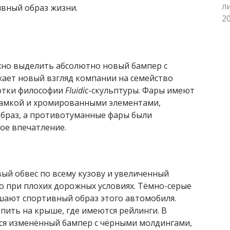
л
вный образ жизни.
20
жно выделить абсолютно новый бампер с
жает новый взгляд компании на семейство
отки философии
Fluidic
-скульптуры. Фары имеют
рамкой и хромированными элементами,
браз, а противотуманные фары были
ое впечатление.
ый обвес по всему кузову и увеличенный
о при плохих дорожных условиях. Тёмно-серые
шают спортивный образ этого автомобиля.
ить на крыше, где имеются рейлинги. В
тся изменённый бампер с чёрными молдингами,