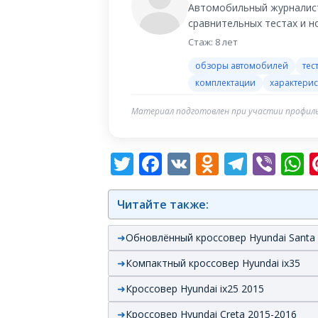
Автомобильный журналист
сравнительных тестах и 
Стаж: 8 лет
обзоры автомобилей
тес
комплектации
характерис
Материал подготовлен при участии профиль
Twitter
Facebook
VK
Odnoklas
Teleg
Vib
W
Читайте также:
Обновлённый кроссовер Hyundai Santa
Компактный кроссовер Hyundai ix35
Кроссовер Hyundai ix25 2015
Кроссовер Hyundai Creta 2015-2016