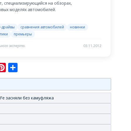
, специализирующийся на обзорах,
новых моделях автомобилей.
т-драйвы
сравнения автомобилей
новинки
тики
премьеры
ного эксперта.
03.11.2012
sniki
ram
er
hatsApp
Pinterest
Отправить
 Fe засняли без камуфляжа