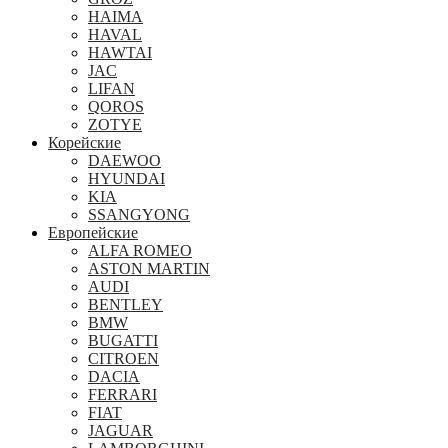
HAIMA
HAVAL
HAWTAI
JAC
LIFAN
QOROS
ZOTYE
Корейские
DAEWOO
HYUNDAI
KIA
SSANGYONG
Европейские
ALFA ROMEO
ASTON MARTIN
AUDI
BENTLEY
BMW
BUGATTI
CITROEN
DACIA
FERRARI
FIAT
JAGUAR