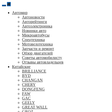
Перейти
к
Автомир
содержанию
Автоновости
Авторейтинги
Автоэлектроника
Новинки авто
Микроавтобусы
Спецтехника
Мотовелотехника
Запчасти и ремонт
Обзор двигателей
Советы автомобилисту
Отзывы автовладельцев
Китайские
BRILLIANCE
BYD
CHANGAN
CHERY
DONGFENG
FAW
GAC
GEELY
GREAT WALL
GROZ