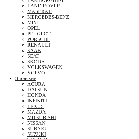
LAMBORGHINI
LAND ROVER
MASERATI
MERCEDES-BENZ
MINI
OPEL
PEUGEOT
PORSCHE
RENAULT
SAAB
SEAT
SKODA
VOLKSWAGEN
VOLVO
Японские
ACURA
DATSUN
HONDA
INFINITI
LEXUS
MAZDA
MITSUBISHI
NISSAN
SUBARU
SUZUKI