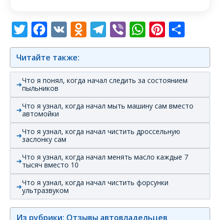
Twitter
Facebook
VK
Odnoklassniki
Telegram
Viber
WhatsAp
Pintere
Отп
Читайте также:
Что я понял, когда начал следить за состоянием
пыльников
Что я узнал, когда начал мыть машину сам вместо
автомойки
Что я узнал, когда начал чистить дроссельную
заслонку сам
Что я узнал, когда начал менять масло каждые 7
тысяч вместо 10
Что я узнал, когда начал чистить форсунки
ультразвуком
Из рубрики: Отзывы автовладельцев