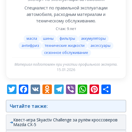
Специалист по правильной эксплуатации
автомобиля, расходным материалам и
техническому обслуживанию.
Стаж: 9 лет
масла
шины
фильтры
аккумуляторы
антифриз
технические жидкости
аксессуары
сезонное обслуживание
Материал подготовлен при участии профильного эксперта.
15.01.2026
Twitter
Facebook
VK
Odnoklassniki
Telegram
Viber
WhatsAp
Pintere
Отп
Читайте также:
Квест-игра Skyactiv Challenge за рулём кроссоверов
Mazda CX-5