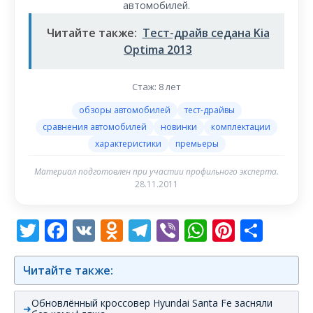
автомобилей.
Читайте также:
Тест-драйв седана Kia
Optima 2013
Стаж: 8 лет
обзоры автомобилей
тест-драйвы
сравнения автомобилей
новинки
комплектации
характеристики
премьеры
Материал подготовлен при участии профильного эксперта.
28.11.2011
Twitter
Facebook
VK
Odnoklassniki
Telegram
Viber
WhatsAp
Pintere
Отп
Читайте также:
Обновлённый кроссовер Hyundai Santa Fe засняли