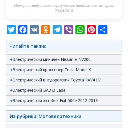
Материал подготовлен при участии профильного эксперта.
23.04.2016
Twitter
Facebook
VK
Odnoklassniki
Telegram
Viber
WhatsAp
Pintere
Отп
Читайте также:
Электрический минивен Nissan e-NV200
Электрический кроссовер Tesla Model X
Электрический внедорожник Toyota RAV4 EV
Электрический ВАЗ El Lada
Электрический хэтчбек Fiat 500e 2012-2013
Из рубрики: Мотовелотехника