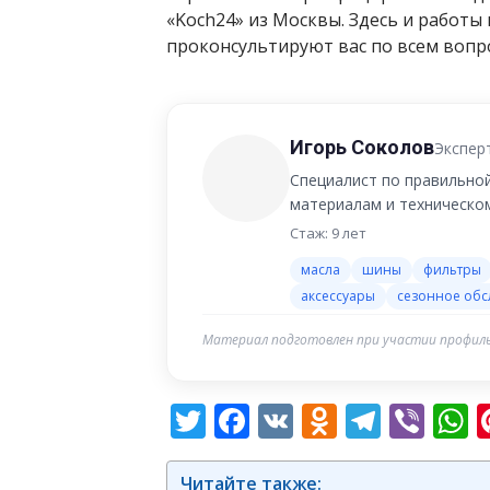
«Koch24» из Москвы. Здесь и работы
проконсультируют вас по всем вопр
Игорь Соколов
Экспер
Специалист по правильно
материалам и техническо
Стаж: 9 лет
масла
шины
фильтры
аксессуары
сезонное об
Материал подготовлен при участии профиль
Twitter
Facebook
VK
Odnoklas
Teleg
Vib
W
Читайте также: