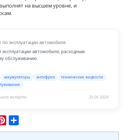
 выполнят на высшем уровне, и
осам.
т по эксплуатации автомобиля
й эксплуатации автомобиля, расходным
му обслуживанию.
аккумуляторы
антифриз
технические жидкости
служивание
ного эксперта.
25.01.2020
sniki
ram
er
hatsApp
Pinterest
Отправить