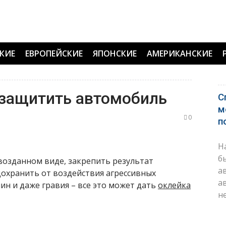
КИЕ
ЕВРОПЕЙСКИЕ
ЯПОНСКИЕ
АМЕРИКАНСКИЕ
 защитить автомобиль
С
м
0
п
Н
б
озданном виде, закрепить результат
а
охранить от воздействия агрессивных
а
н и даже гравия – все это может дать
оклейка
н