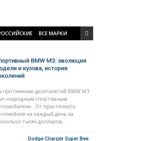
РОССИЙСКИЕ
ВСЕ МАРКИ
портивный BMW M3: эволюция
одели и кузова, история
околений
а протяжении десятилетий BMW M3
ыл «народным спортивным
втомобилем» . От практичного
втомобиля на каждый день за
есколько тысяч долларов...
Dodge Charger Super Bee