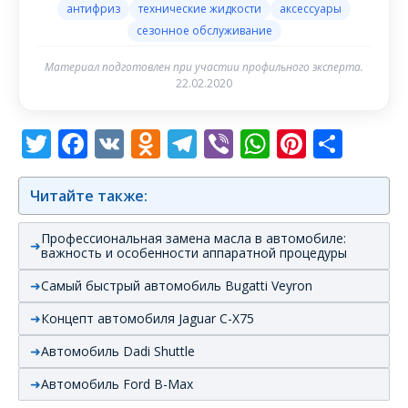
антифриз
технические жидкости
аксессуары
сезонное обслуживание
Материал подготовлен при участии профильного эксперта.
22.02.2020
Twitter
Facebook
VK
Odnoklassniki
Telegram
Viber
WhatsAp
Pintere
Отп
Читайте также:
Профессиональная замена масла в автомобиле:
важность и особенности аппаратной процедуры
Самый быстрый автомобиль Bugatti Veyron
Концепт автомобиля Jaguar C-X75
Автомобиль Dadi Shuttle
Автомобиль Ford B-Max